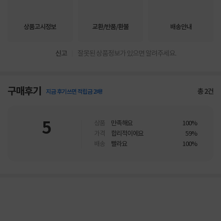
상품고시정보
교환/반품/환불
배송안내
신고
잘못된 상품정보가 있으면 알려주세요.
구매후기
총
2
건
지금 후기쓰면 적립금 2배!
5
상품
만족해요
100%
가격
합리적이에요
59%
배송
빨라요
100%