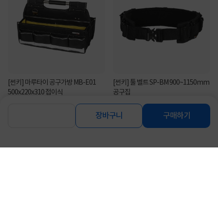
[썬키] 마루타이 공구가방 MB-E01
[썬키] 툴 벨트 SP-BM 900~1150mm
500x220x310 접이식
공구집
31,360
39,100
원
원
장바구니
구매하기