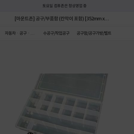
토요일 컴퓨존은 정상영업 중
[마운트존] 공구/부품함 (칸막이 포함) [352mm x
213mm x 52mm]
자동차ㆍ공구ㆍ안
수공구/작업공구
공구함/공구가방/벨트
전