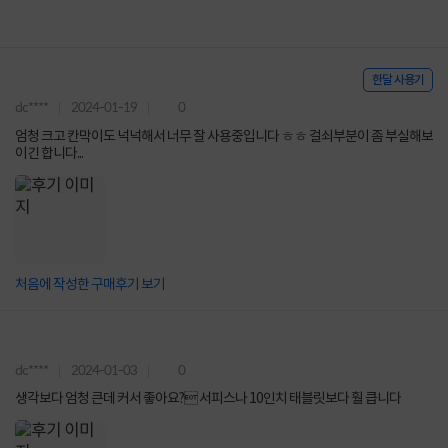
한달 사용기
dc****
2024-01-19
0
엄청 크고 칸막이도 넉넉해서 너무 잘 사용중입니다 ㅎㅎ 걸쇠부분이 좀 부실해보
이긴 합니다...
처음에 작성한 구매후기 보기
dc****
2024-01-03
0
생각보다 엄청 큰데 커서 좋아요? 서피스나 10인치 태블릿보다 훨 큽니다