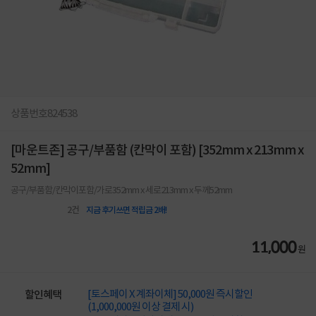
상품번호
824538
[마운트존] 공구/부품함 (칸막이 포함) [352mm x 213mm x
52mm]
공구/부품함/칸막이포함/가로352mm x 세로213mm x 두께52mm
2
건
지금 후기쓰면 적립금 2배!
11,000
원
[토스페이 X 계좌이체] 50,000원 즉시할인
할인혜택
(1,000,000원 이상 결제 시)