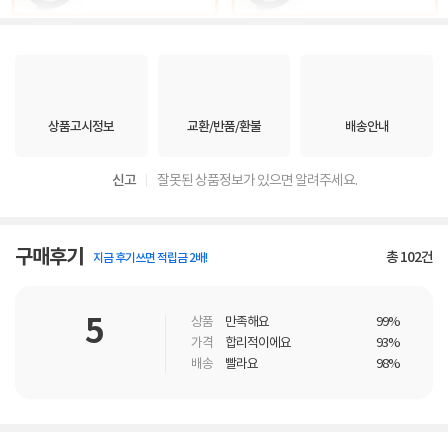
상품고시정보
교환/반품/환불
배송안내
신고
잘못된 상품정보가 있으면 알려주세요.
구매후기
총
102
건
지금 후기쓰면 적립금 2배!
5
상품
만족해요
99%
가격
합리적이에요
93%
배송
빨라요
98%