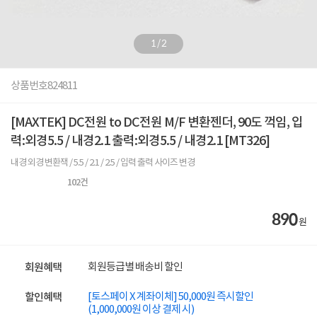
1
/
2
상품번호
824811
[MAXTEK] DC전원 to DC전원 M/F 변환젠더, 90도 꺽임, 입
력:외경5.5 / 내경2.1 출력:외경5.5 / 내경2.1 [MT326]
내경 외경 변환잭 / 5.5 / 2.1 / 2.5 / 입력 출력 사이즈 변경
102
건
890
원
회원등급별 배송비 할인
회원혜택
[토스페이 X 계좌이체] 50,000원 즉시할인
할인혜택
(1,000,000원 이상 결제 시)