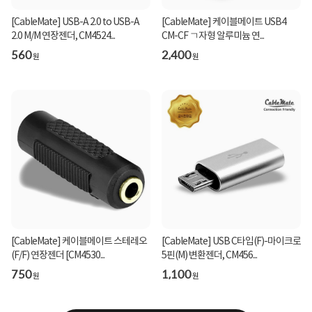
[CableMate] USB-A 2.0 to USB-A
[CableMate] 케이블메이트 USB4
2.0 M/M 연장젠더, CM4524...
CM-CF ㄱ자형 알루미늄 연...
560
2,400
원
원
[CableMate] 케이블메이트 스테레오
[CableMate] USB C타입(F)-마이크로
(F/F) 연장젠더 [CM4530...
5핀(M) 변환젠더, CM456...
750
1,100
원
원