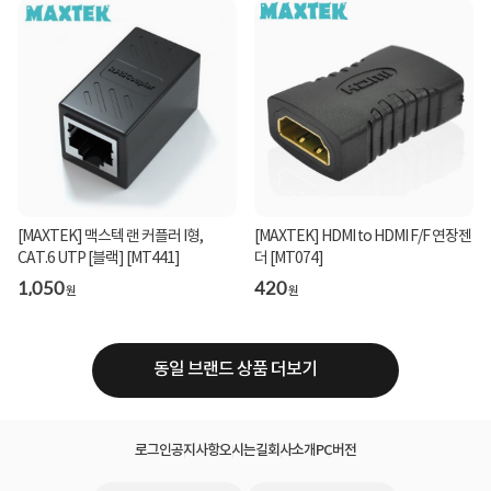
[MAXTEK] 맥스텍 랜 커플러 I형,
[MAXTEK] HDMI to HDMI F/F 연장젠
CAT.6 UTP [블랙] [MT441]
더 [MT074]
1,050
420
원
원
동일 브랜드 상품 더보기
로그인
공지사항
오시는길
회사소개
PC버전