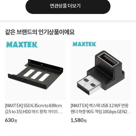
연관상품 더보기
같은 브랜드의 인기상품이에요
[MAXTEK] SSD 6.35cm to 8.89cm
[MAXTEK] 맥스텍 USB 3.2 M/F 연장
(2.5 to 3.5) HDD 하드 장착 가이드
젠더 하향 90도 꺽임 10Gbps GEN2
[MT008]
[MT463]
630
1,580
원
원