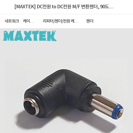
[MAXTEK] DC전원 to DC전원 M/F 변환젠더, 90도
꺽임, 입력:외경5.5 / 내경2.1 출력:외경5.5 / 내경2.1
네트워크ㆍ케이블
리피터/젠더/전원 케이
젠더
ㆍCCTV
블
[MT326]