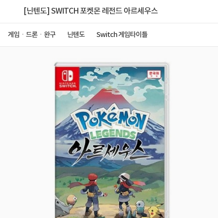
[닌텐도] SWITCH 포켓몬 레전드 아르세우스
게임ㆍ드론ㆍ완구
닌텐도
Switch 게임타이틀