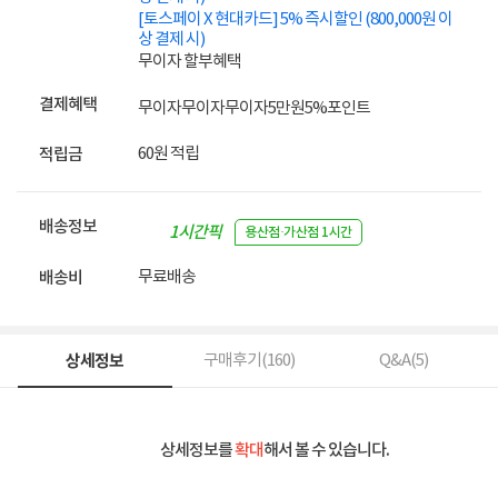
[토스페이 X 현대카드] 5% 즉시할인 (800,000원 이
상 결제 시)
무이자 할부혜택
결제혜택
무이자
무이자
무이자
5만원
5%
포인트
60원 적립
적립금
배송정보
1시간픽
용산점·가산점 1시간
업
무료배송
배송비
상세정보
구매후기(
160
)
Q&A(
5
)
상세정보를
확대
해서 볼 수 있습니다.