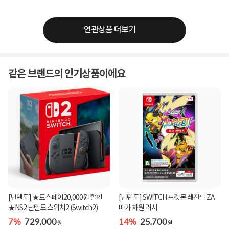
연관상품 더보기
같은 브랜드의 인기상품이에요
[닌텐도] ★토스페이20,000원 할인
[닌텐도] SWITCH 포켓몬 레전드 ZA
★NS2 닌텐도 스위치2 (Switch2)
메가 차원 러시
7%
729,000
14%
25,700
원
원