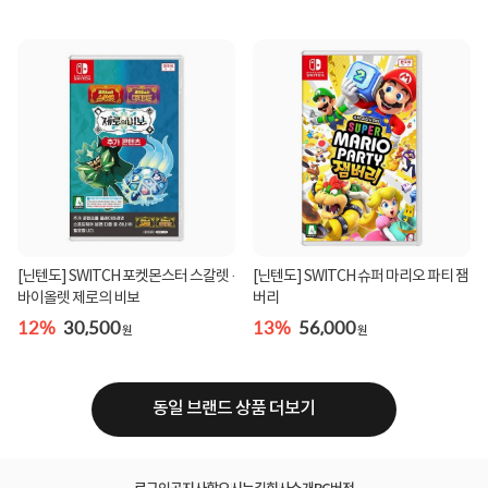
[닌텐도] SWITCH 포켓몬스터 스칼렛 ·
[닌텐도] SWITCH 슈퍼 마리오 파티 잼
바이올렛 제로의 비보
버리
12%
30,500
13%
56,000
원
원
동일 브랜드 상품 더보기