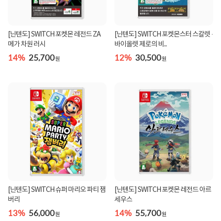
[닌텐도] SWITCH 포켓몬 레전드 ZA
[닌텐도] SWITCH 포켓몬스터 스칼렛 ·
메가 차원 러시
바이올렛 제로의 비...
14%
25,700
12%
30,500
원
원
[닌텐도] SWITCH 슈퍼 마리오 파티 잼
[닌텐도] SWITCH 포켓몬 레전드 아르
버리
세우스
13%
56,000
14%
55,700
원
원