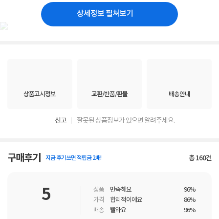
상세정보 펼쳐보기
상품고시정보
교환/반품/환불
배송안내
신고
잘못된 상품정보가 있으면 알려주세요.
구매후기
총
160
건
지금 후기쓰면 적립금 2배!
5
상품
만족해요
96%
가격
합리적이에요
86%
배송
빨라요
96%