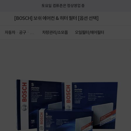
토요일 컴퓨존은 정상영업 중
[BOSCH] 보쉬 에어컨 & 히터 필터 [옵션 선택]
자동차ㆍ공구ㆍ안
차량관리/소모품
오일필터/에어필터
전