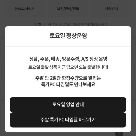
상품고시정보
교환/반품/환불
배송안내
신고
잘못된 상품정보가 있으면 알려주세요.
토요일 정상운영
구매후기
총
38
건
지금 후기쓰면 적립금 2배!
상담, 주문, 배송, 방문수령, A/S 정상 운영
토요일 출발 상품 지금 담으면 오늘 출발합니다!
4.8
상품
만족해요
96%
가격
합리적이에요
87%
주말 단 2일간 한정수량으로 열리는
배송
빨라요
92%
특가PC 타임딜도 만나보세요
토요일 영업 안내
주말 특가PC 타임딜 바로가기
2