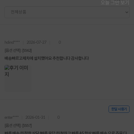
오늘 그만 보기
hdind****
2026-07-27
0
[옵션 선택] : [5562]
배송빠르고제차에 설치했어요 추천합니다 감사합니다
한달 사용기
enter****
2026-01-31
0
[옵션 선택] : [5557]
빠른 배송/친절한 상담/빠른 응답/친철하고 빠른 AS 항상 빠른 배송 으로 주문 다