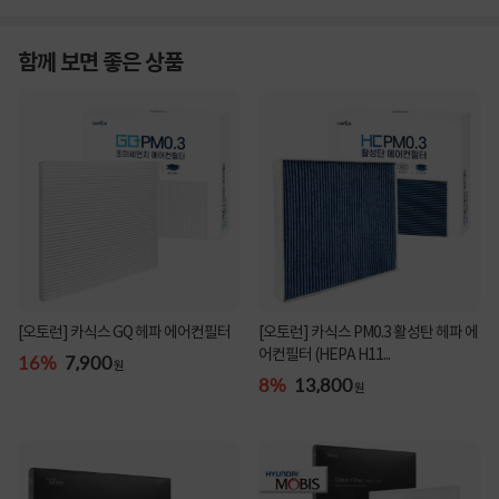
함께 보면 좋은 상품
[오토런] 카식스 GQ 헤파 에어컨필터
[오토런] 카식스 PM0.3 활성탄 헤파 에
어컨필터 (HEPA H11...
16%
7,900
원
8%
13,800
원