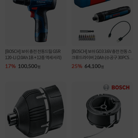
[BOSCH] 보쉬 GO3 3.6V 충전 전동 스
[BOSCH] 보쉬 충전 전동드릴 GSR
크류드라이버 2.0Ah (수공구 30PCS
120-LI (2.0Ah 1B + 12종 액세서리)
증정)
25%
64,100
17%
100,500
원
원