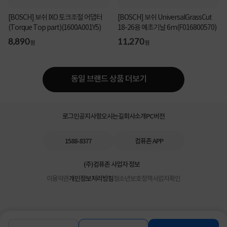
[BOSCH] 보쉬 IXO 토크조절 어댑터
[BOSCH] 보쉬 UniversalGrassCut
(Torque Top part)(1600A001Y5)
18-26용 예초기날 6m(F016800570)
8,890
11,270
원
원
동일 브랜드 상품 더보기
로그인
공지사항
오시는길
회사소개
PC버전
1588-8377
컴퓨존 APP
(주)컴퓨존 사업자 정보
이용약관
개인정보처리방침
청소년보호정책
사업자확인