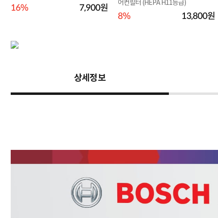
어컨필터 (HEPA H11등급)
16%
7,900원
원
8%
13,800원
상세정보