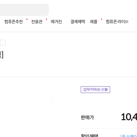
컴퓨존추천
전용관
매거진
결제혜택
래플
컴퓨존 라이브
]
업체직배송-선불
10,
판매가
할인혜택
[토스페이 