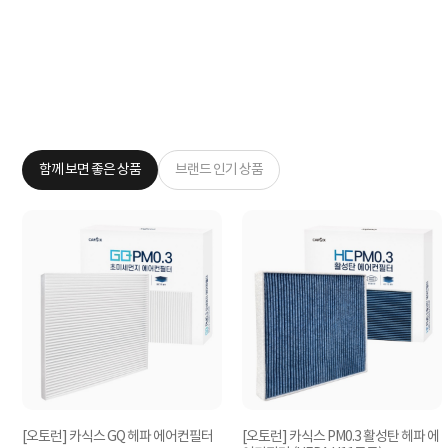
함께 보면 좋은 상품
브랜드 인기 상품
[오토런] 카식스 GQ 헤파 에어컨필터
[오토런] 카식스 PM0.3 활성탄 헤파 에