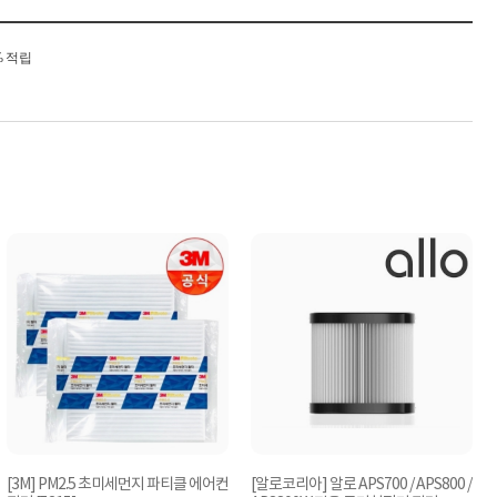
% 적립
[3M] PM2.5 초미세먼지 파티클 에어컨
[알로코리아] 알로 APS700 / APS800 /