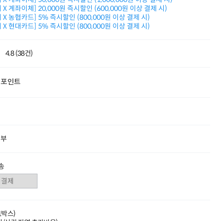
누적 금액 별
X 계좌이체] 20,000원 즉시할인 (600,000원 이상 결제 시)
적립금 페이백!
X 농협카드] 5% 즉시할인 (800,000원 이상 결제 시)
X 현대카드] 5% 즉시할인 (800,000원 이상 결제 시)
Dell 구매왕
상품권 30만원
삼성모니터 여름맞이
4.8 (38건)
특별 할인 이벤트
한단계 더 진화한
HAF II 500
포인트
AI 업무환경 완성
HP 워크스테이션
여름맞이 사은품
HP 프로데스크 4
모든 것을 하나로
HP올인원 단독특가
할부
네트워크 자재
혜택 PACK
Dell 구매 찬스
송
프로 에센셜
(1박스)