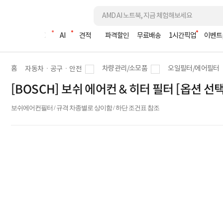
조립PC
AI
견적
파격할인
무료배송
1시간픽업
이벤트
홈
차량관리/소모품
오일필터/에어필터
자동차ㆍ공구ㆍ안전
[BOSCH] 보쉬 에어컨 & 히터 필터 [옵션 선택
보쉬에어컨필터 / 규격 차종별로 상이함 / 하단 조건표 참조