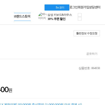
프로 에센셜
Apple 기업전용관
타협 없는 게이밍
HP 브랜드스토어
로그인
회원가입
상담센터
I'm 코미
HP OMEN
LG gram & 브랜드스토어
로지텍
Microsoft 브랜드스토어
공식
정품 캠페인
AMD 브랜드스토어
삼성 키보드&마우스
Intel 브랜드스토어
10% 쿠폰 할인
RAZER 브랜드스토어
틀린정보 수정요청
케이블메이트 3분기
Apple 기업전용관
케이블 전설이 되다
야식까지 책임진다!
승리를 부르는 오멘
ASUS ROG
공유하기
20주년 한정판
AMD로 시작하는
스마트 오피스환경
상품번호 : 864938
AI비즈니스 노트북
HP엘리트북/프로북
비즈니스 강자
HP 프로북 4
400
리뷰 Npay 증정
원
MSI 공유기
적립금 3% 페이백
시스코 스위칭허브
X 계좌이체] 50,000원 즉시할인 (1,000,000원 이상 결제 시)