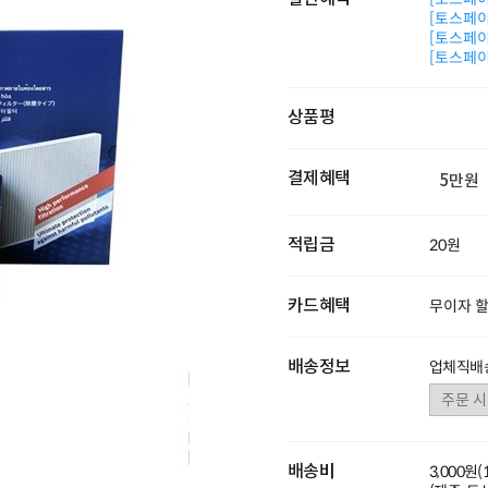
[토스페이 
[토스페이 
[토스페이 
상품평
결제혜택
5만원
적립금
20원
카드혜택
무이자 
배송정보
업체직배
배송비
3,000원