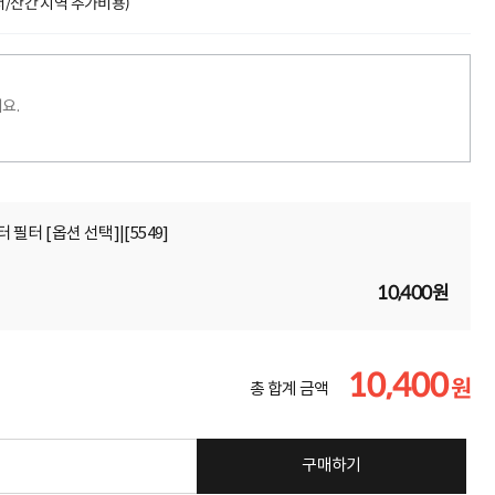
도서/산간 지역 추가비용)
요.
 필터 [옵션 선택]|[5549]
10,400원
10,400
원
총 합계 금액
구매하기