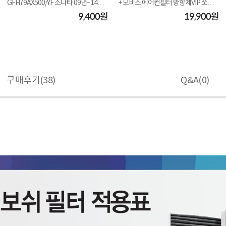
GFH79AX500/YF 소나타 09년~14년
+ 모비스 에어컨필터 방향제VIP 쏘렌
No.02
토 MQ4 2...
9,400원
19,900원
구매후기(
38
)
Q&A(
0
)