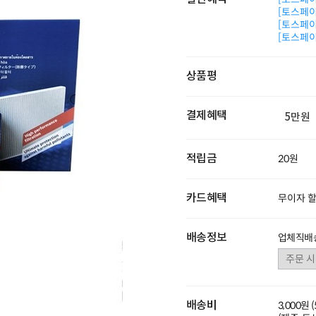
[토스페이 
[토스페이 
[토스페이 
상품평
결제혜택
5만원
적립금
20원
카드혜택
무이자 
배송정보
업체직배
배송비
3,000원 