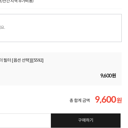
도서/산간 지역 추가비용)
요.
 필터 [옵션 선택]|[5592]
9,600원
9,600
원
총 합계 금액
구매하기