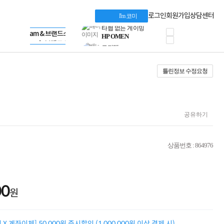
혜택 PACK
Dell 구매 찬스
Apple 기업전용관
로그인
회원가입
상담센터
I'm 코미
프로 에센셜
HP 브랜드스토어
타협 없는 게이밍
LG gram & 브랜드스토어
공식
HP OMEN
Microsoft 브랜드스토어
로지텍
AMD 브랜드스토어
정품 캠페인
Intel 브랜드스토어
틀린정보 수정요청
삼성 키보드&마우스
RAZER 브랜드스토어
10% 쿠폰 할인
Apple 기업전용관
케이블메이트 3분기
케이블 전설이 되다
야식까지 책임진다!
공유하기
승리를 부르는 오멘
ASUS ROG
20주년 한정판
상품번호 : 864976
AMD로 시작하는
스마트 오피스환경
AI비즈니스 노트북
HP엘리트북/프로북
00
비즈니스 강자
원
HP 프로북 4
리뷰 Npay 증정
MSI 공유기
X 계좌이체] 50,000원 즉시할인 (1,000,000원 이상 결제 시)