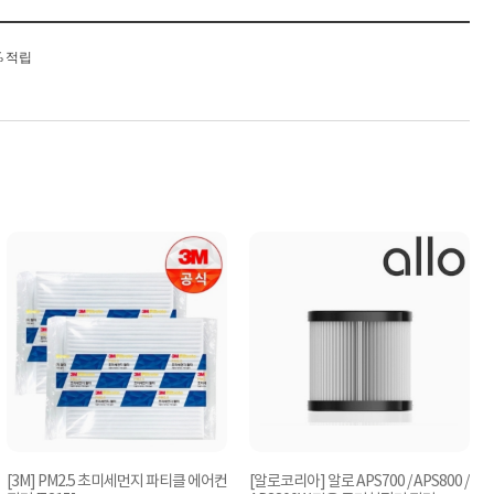
% 적립
[3M] PM2.5 초미세먼지 파티클 에어컨
[알로코리아] 알로 APS700 / APS800 /