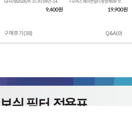
GFH79AX500/YF 소나타 09년~14년
+ 모비스 에어컨필터 방향제VIP 쏘렌
No.02
토 MQ4 2...
9,400원
19,900원
구매후기(
38
)
Q&A(
0
)