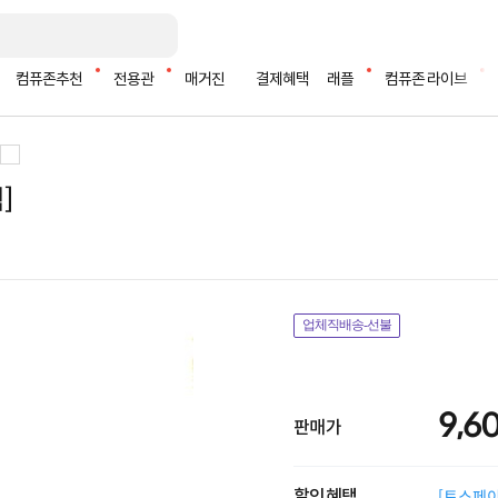
컴퓨존추천
전용관
매거진
결제혜택
래플
컴퓨존 라이브
]
업체직배송-선불
9,6
판매가
할인혜택
[토스페이 