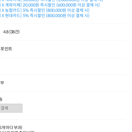
적립금 3% 페이백
X 계좌이체] 20,000원 즉시할인 (600,000원 이상 결제 시)
시스코 스위칭허브
X 농협카드] 5% 즉시할인 (800,000원 이상 결제 시)
X 현대카드] 5% 즉시할인 (800,000원 이상 결제 시)
누적 금액 별
적립금 페이백!
Dell 구매왕
4.8 (38건)
상품권 30만원
삼성모니터 여름맞이
특별 할인 이벤트
포인트
한단계 더 진화한
HAF II 500
AI 업무환경 완성
HP 워크스테이션
여름맞이 사은품
HP 프로데스크 4
할부
모든 것을 하나로
HP올인원 단독특가
네트워크 자재
송
혜택 PACK
Dell 구매 찬스
프로 에센셜
(5개 마다 부과)