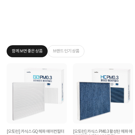
함께 보면 좋은 상품
브랜드 인기 상품
[오토런] 카식스 GQ 헤파 에어컨필터
[오토런] 카식스 PM0.3 활성탄 헤파 에