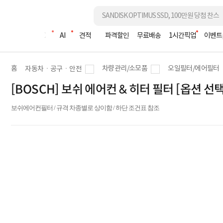
조립PC
AI
견적
파격할인
무료배송
1시간픽업
이벤트
홈
차량관리/소모품
오일필터/에어필터
자동차ㆍ공구ㆍ안전
[BOSCH] 보쉬 에어컨 & 히터 필터 [옵션 선택
보쉬에어컨필터 / 규격 차종별로 상이함 / 하단 조건표 참조