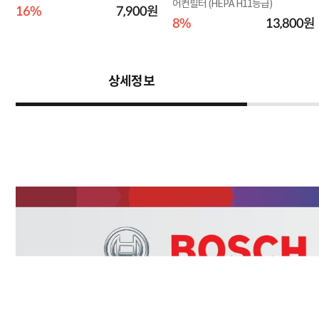
어컨필터 (HEPA H11등급)
16%
7,900원
원
8%
13,800원
상세정보