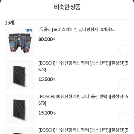
[토스페이 X 현대카드] 5% 즉시할인 (800,000원 이
비슷한 상품
상 결제 시)
무이자 할부혜택
15
개
결제혜택
5만원
5%
포인트
[듀플리] 모비스 에어컨 필터 방향제 10개세트
80,000
원
40원 적립
적립금
미정
입고일
[BOSCH] 보쉬 신형 캐빈 필터 [옵션 선택]|[활성탄][5
878]
평균 1일이내 발송
배송정보
업체직배송
15,500
(공휴일 제외)
원
3,000원 (5개 마다 부과)
배송비
(제주,도서/산간 지역 추가비용)
[BOSCH] 보쉬 신형 캐빈 필터 [옵션 선택]|[활성탄][5
879]
15,100
원
상세정보
구매후기(
38
)
Q&A(
0
)
[BOSCH] 보쉬 신형 캐빈 필터 [옵션 선택]|[활성탄][5