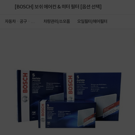
[BOSCH] 보쉬 에어컨 & 히터 필터 [옵션 선택]
자동차ㆍ공구ㆍ안
차량관리/소모품
오일필터/에어필터
전