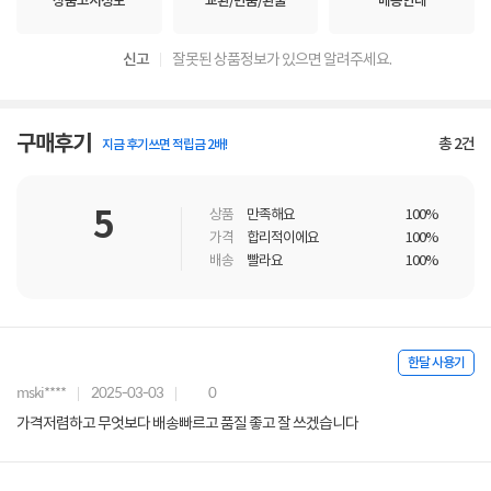
상품고시정보
교환/반품/환불
배송안내
신고
잘못된 상품정보가 있으면 알려주세요.
구매후기
총
2
건
지금 후기쓰면 적립금 2배!
5
상품
만족해요
100%
가격
합리적이에요
100%
배송
빨라요
100%
한달 사용기
mski****
2025-03-03
0
가격저렴하고 무엇보다 배송빠르고 품질 좋고 잘 쓰겠습니다