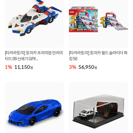
[타카라토미] 토미카 프리미엄 언리미
[타카라토미] 토미카 월드 슬라이더 파
티드 09 신세기 GPX ...
킹 50
1%
11,150
3%
56,950
원
원