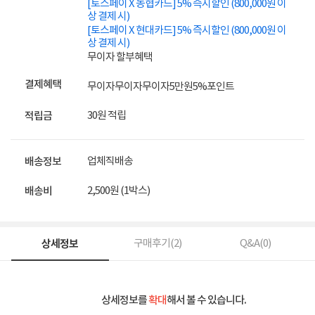
[토스페이 X 농협카드] 5% 즉시할인 (800,000원 이
상 결제 시)
[토스페이 X 현대카드] 5% 즉시할인 (800,000원 이
상 결제 시)
무이자 할부혜택
결제혜택
무이자
무이자
무이자
5만원
5%
포인트
30원 적립
적립금
업체직배송
배송정보
2,500원 (1박스)
배송비
상세정보
구매후기(
2
)
Q&A(
0
)
상세정보를
확대
해서 볼 수 있습니다.