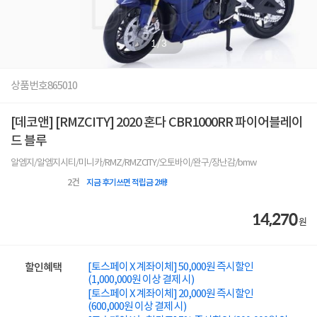
1
/
3
상품번호
865010
[데코앤] [RMZCITY] 2020 혼다 CBR1000RR 파이어블레이
드 블루
알엠지/알엠지시티/미니카/RMZ/RMZCITY/오토바이/완구/장난감/bmw
2
건
지금 후기쓰면 적립금 2배!
14,270
원
[토스페이 X 계좌이체] 50,000원 즉시할인
할인혜택
(1,000,000원 이상 결제 시)
[토스페이 X 계좌이체] 20,000원 즉시할인
(600,000원 이상 결제 시)