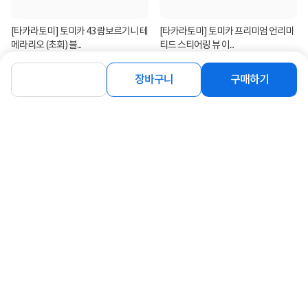
[타카라토미] 토미카 43 람보르기니 테
[타카라토미] 토미카 프리미엄 언리미
메라리오 (초회) 블...
티드 스티어링 뷰 이...
5,500
28,900
원
원
장바구니
구매하기
연관상품 더보기
같은 브랜드의 인기상품이에요