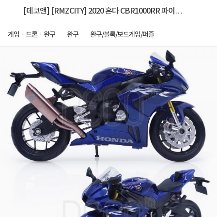
[데코앤] [RMZCITY] 2020 혼다 CBR1000RR 파이어
블레이드 블루
게임ㆍ드론ㆍ완구
완구
완구/블록/보드게임/퍼즐