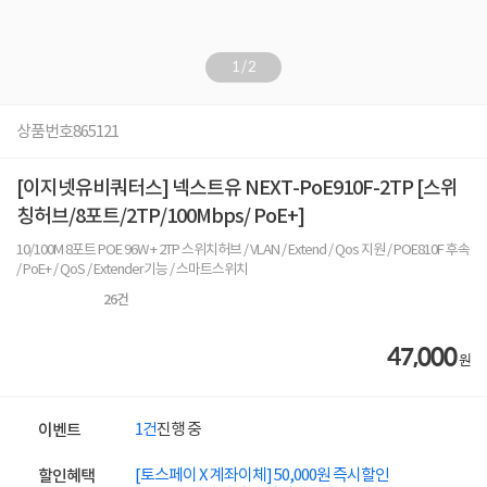
1
/
2
상품번호
865121
[이지넷유비쿼터스] 넥스트유 NEXT-PoE910F-2TP [스위
칭허브/8포트/2TP/100Mbps/ PoE+]
10/100M 8포트 POE 96W + 2TP 스위치허브 / VLAN / Extend / Qos 지원 / POE810F 후속
/ PoE+ / QoS / Extender기능 / 스마트스위치
26
건
47,000
원
1건
진행 중
이벤트
[토스페이 X 계좌이체] 50,000원 즉시할인
할인혜택