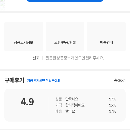
상품고시정보
교환/반품/환불
배송안내
신고
잘못된 상품정보가 있으면 알려주세요.
구매후기
총
26
건
지금 후기쓰면 적립금 2배!
4.9
상품
만족해요
97%
가격
합리적이에요
95%
배송
빨라요
97%