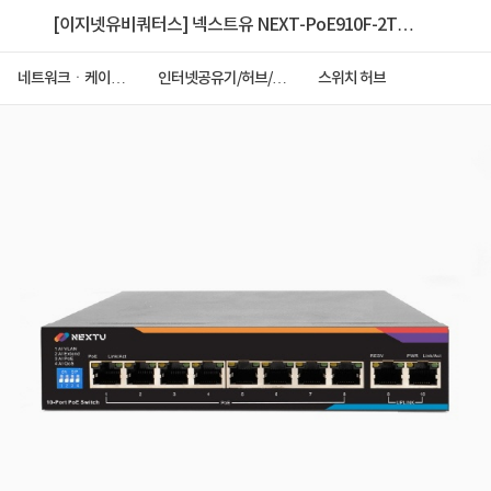
[이지넷유비쿼터스] 넥스트유 NEXT-PoE910F-2TP
[스위칭허브/8포트/2TP/100Mbps/ PoE+]
네트워크ㆍ케이블
인터넷공유기/허브/랜
스위치 허브
ㆍCCTV
카드