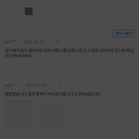
2
한달 사용기
atd****
2025-11-11
0
전기세가 많이 줄었어요 김치 냉장고를 냉장고로 쓰고 냉동고만 따로 두니까 확실
히 더 편리하네요
myfr****
2025-10-03
0
잘받았습니다 설치 잘해주셔서 감사합니다 고생하셨습니다