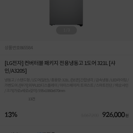
1
/
3
상품번호
865584
[LG전자] 컨버터블 패키지 전용냉동고 1도어 321L [샤
인/A320S]
냉동고 / 스탠드형 / 1도어(일반) / 총용량: 321L /[보관] 간접냉각 / 급속냉동 / LED라이팅 /
가변도어 /[부가] 외부LED디스플레이 / 아이스메이커: 트위스트 / 스마트진단 / 색상:샤인
/ 크기(가로x세로x깊이): 595x1860x670mm
13
건
13%
926,000
1,067,200
원