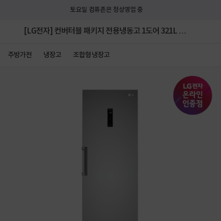
토요일 컴퓨존은 정상영업 중
[LG전자] 컨버터블 패키지 전용냉동고 1도어 321L [샤
인/A320S]
주방가전
냉장고
조합형 냉장고