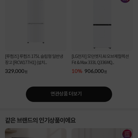
[루컴즈] 루컴즈 175L 슬림형 일반냉
[LG전자] 모던엣지 AI 오브제컬렉션
장고 [RCW177H1] (설치...
Fit & Max 333L Q336MQ...
329,000
10%
906,000
원
원
연관상품 더보기
같은 브랜드의 인기상품이에요