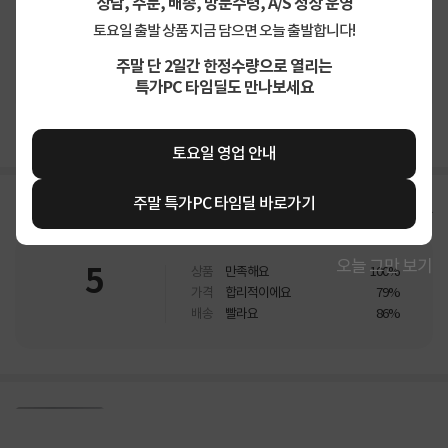
상담, 주문, 배송, 방문수령, A/S 정상 운영
토요일 출발 상품 지금 담으면 오늘 출발합니다!
주말 단 2일간 한정수량으로 열리는
상품고시정보
교환/반품/환불
배송안내
특가PC 타임딜도 만나보세요
신고
잘못된 상품정보가 있으면 알려주세요.
토요일 영업 안내
주말 특가PC 타임딜 바로가기
구매후기
총
13
건
지금 후기쓰면 적립금 2배!
오늘 그만 보기
5
상품
만족해요
100%
가격
합리적이에요
79%
배송
빨라요
86%