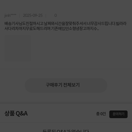
jinh****
2025-09-25
0
배송기사님도친절하시고 날짜와시간을잘맞춰주셔서 너무감사드립니다.빌라라
사다리차까지무료도해드리며 기존에있던소형냉장고까지수...
구매후기 전체보기
상품 Q&A
총 0건
문의하기