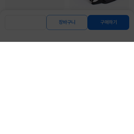
[LG전자] ▶혜택가 139만원대◀ LG
[LG전자] 노트북 서류가방, LG정품 노
그램 AI AMD 14ZD95U-GX5WK
트북용 가방 39.6cm (15.6형)
장바구니
구매하기
(Ryzen AI 5 435/16GB/...
19%
1,509,000
14,500
원
원
동일 브랜드 상품 더보기
로그인
공지사항
오시는길
회사소개
PC버전
1588-8377
컴퓨존 APP
(주)컴퓨존 사업자 정보
이용약관
개인정보처리방침
청소년보호정책
사업자확인