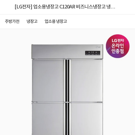
[LG전자] 업소용냉장고 C120AR 비즈니스냉장고 냉장
4칸 1110L
주방가전
냉장고
업소용 냉장고