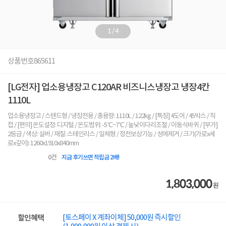
1
/
4
상품번호
865611
[LG전자] 업소용냉장고 C120AR 비즈니스냉장고 냉장4칸
1110L
업소용냉장고 / 스탠드형 / 냉장전용 / 총용량: 1110L / 122kg / [특징] 4도어 / 45박스 / 직
접 / [편의] 온도설정: 디지털 / 온도범위: -5℃~7℃ / 높낮이다리조절 / 이동식바퀴 / [부가]
2등급 / 색상: 실버 / 재질: 스테인리스 / 일체형 / 정전보상기능 / 성에제거 / 크기(가로x세
로x깊이): 1260x1910x840mm
0
건
지금 후기쓰면 적립금 2배!
1,803,000
원
[토스페이 X 계좌이체] 50,000원 즉시할인
할인혜택