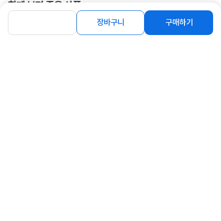
함께 보면 좋은 상품
장바구니
구매하기
[삼성전자] 업소용 냉장고 6도어 냉장4
[프리탑] FT-495FCR 직냉식 냉동 쇼
칸 냉동2칸 간냉식 1...
케이스
div>
12%
3,081,500
646,140
원
원