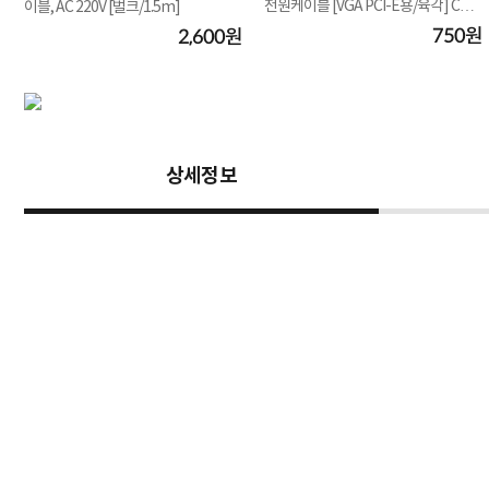
전원케이블 [VGA PCI-E용/육각] CM4
이블, AC 220V [벌크/1.5m]
506 [0.15M]
750원
원
2,600원
상세정보