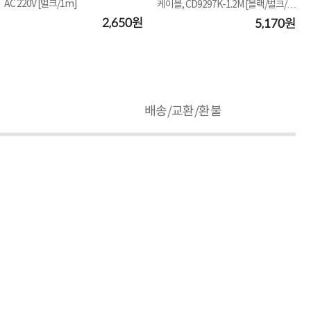
AC 220V [벌크/1m]
케이블, CD9297K-1.2M [블랙/벌크/1.
케
2m]
2,650원
5,170원
배송/교환/환불