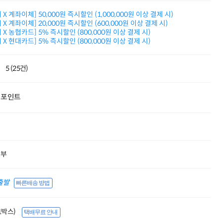
적립금 3% 페이백
X 계좌이체] 50,000원 즉시할인 (1,000,000원 이상 결제 시)
시스코 스위칭허브
X 계좌이체] 20,000원 즉시할인 (600,000원 이상 결제 시)
누적 금액 별
X 농협카드] 5% 즉시할인 (800,000원 이상 결제 시)
적립금 페이백!
X 현대카드] 5% 즉시할인 (800,000원 이상 결제 시)
Dell 구매왕
상품권 30만원
삼성모니터 여름맞이
5 (25건)
특별 할인 이벤트
한단계 더 진화한
HAF II 500
포인트
AI 업무환경 완성
HP 워크스테이션
여름맞이 사은품
HP 프로데스크 4
모든 것을 하나로
할부
HP올인원 단독특가
네트워크 자재
혜택 PACK
출발
빠른배송 방법
Dell 구매 찬스
프로 에센셜
(1박스)
택배무료 안내