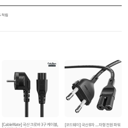
% 적립
[CableMate] 국산 크로바 3구 케이블,
[코드웨이] 국산 8자 ㅡ자형 전원 파워