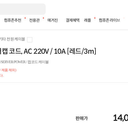
컴퓨존추천
전용관
매거진
결제혜택
래플
컴퓨존 라이브
기타 전원 케이블
코드, AC 220V / 10A [레드/3m]
/SERVER/POWER / 캡코드 케이블
 제품 제외)
다.
14,
판매가