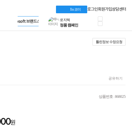
혜택 PACK
Dell 구매 찬스
Apple 기업전용관
로그인
회원가입
상담센터
I'm 코미
프로 에센셜
HP 브랜드스토어
타협 없는 게이밍
LG gram & 브랜드스토어
공식
HP OMEN
Microsoft 브랜드스토어
로지텍
AMD 브랜드스토어
정품 캠페인
Intel 브랜드스토어
틀린정보 수정요청
삼성 키보드&마우스
RAZER 브랜드스토어
10% 쿠폰 할인
Apple 기업전용관
케이블메이트 3분기
케이블 전설이 되다
야식까지 책임진다!
승리를 부르는 오멘
ASUS ROG
공유하기
20주년 한정판
AMD로 시작하는
스마트 오피스환경
상품번호 : 868025
AI비즈니스 노트북
HP엘리트북/프로북
비즈니스 강자
HP 프로북 4
000
원
리뷰 Npay 증정
MSI 공유기