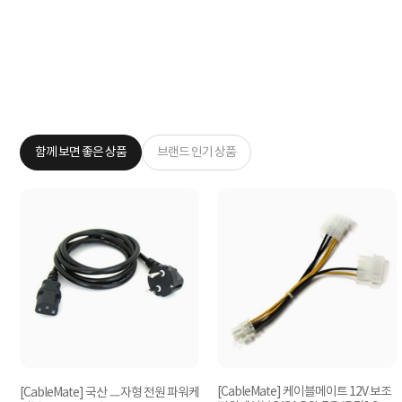
함께 보면 좋은 상품
브랜드 인기 상품
[CableMate] 케이블메이트 12V 보조
[CableMate] 국산 ㅡ자형 전원 파워케