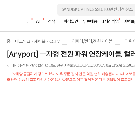
조립PC
AI
견적
파격할인
무료배송
1시간픽업
이벤트
홈
리피터/젠더/전원 케이블
파워/
네트워크ㆍ케이블ㆍCCTV
[Anyport] ㅡ자형 전원 파워 연장케이블, 컬러캡 
서버연장/전원연장/컬러캡코드/전원이중화/C13/C14/1.0SQ/3C/3.0m/UPS/ATS/RACK
※해당 공급처 사정으로 16시 이후 주문/결제 건은 익일 순차 배송됩니다. (재고 보유
※ 해당 상품의 출고 마감시간은 16시 00분으로 이후 결제건은 다음 영업일에 출고됩니