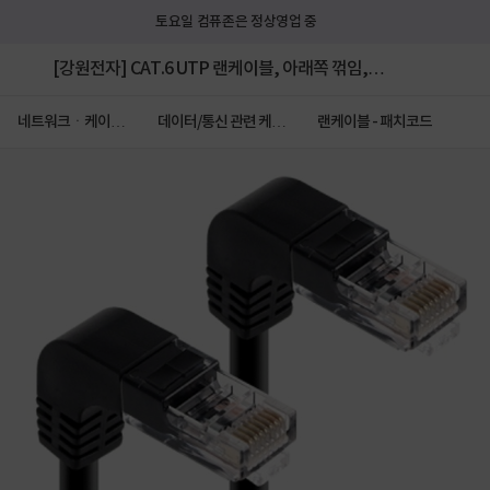
토요일 컴퓨존은 정상영업 중
[강원전자] CAT.6 UTP 랜케이블, 아래쪽 꺾임,
KW601DN [다이렉트/연선] [블랙/1M]
네트워크ㆍ케이블
데이터/통신 관련 케이
랜케이블 - 패치코드
ㆍCCTV
블