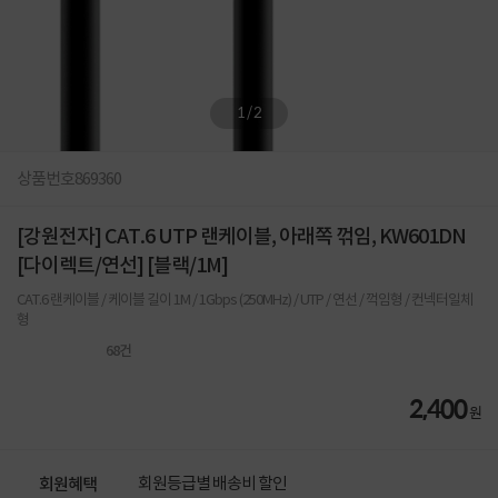
1
/
2
상품번호
869360
[강원전자] CAT.6 UTP 랜케이블, 아래쪽 꺾임, KW601DN
[다이렉트/연선] [블랙/1M]
CAT.6 랜케이블 / 케이블 길이 1M / 1Gbps (250MHz) / UTP / 연선 / 꺽임형 / 컨넥터일체
형
68
건
2,400
원
회원등급별 배송비 할인
회원혜택