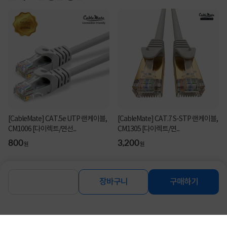
[CableMate] CAT.5e UTP 랜케이블,
[CableMate] CAT.7 S-STP 랜케이블,
CM1006 [다이렉트/연선...
CM1305 [다이렉트/연...
800
3,200
원
원
장바구니
구매하기