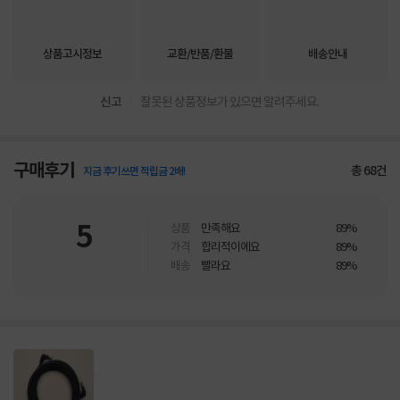
상품고시정보
교환/반품/환불
배송안내
신고
잘못된 상품정보가 있으면 알려주세요.
구매후기
총
68
건
지금 후기쓰면 적립금 2배!
5
상품
만족해요
89%
가격
합리적이에요
89%
배송
빨라요
89%