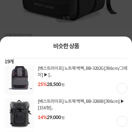
1
/
3
상품번호
871370
비슷한 상품
[아크헌터] 트레져 멀티 백팩 43.2cm ▶ 17형 ◀
노트북가방/백팩/노트북백팩/아크헌터/골든울프/가방 / 백팩 / 17~17.3형
19
개
0
건
[베스트라이프] 노트북 백팩, BB-3202G [39.6cm/그레
지금 후기쓰면 적립금 2배!
이] ▶ [...
41,200
25%
28,500
원
원
[베스트라이프] 노트북 백팩, BB-3260B [39.6cm] ▶
[토스페이 X 계좌이체] 50,000원 즉시할인
할인혜택
[15.6형]...
(1,000,000원 이상 결제 시)
[토스페이 X 계좌이체] 20,000원 즉시할인
14%
29,000
원
(600,000원 이상 결제 시)
[토스페이 X 농협카드] 5% 즉시할인 (800,000원 이
상 결제 시)