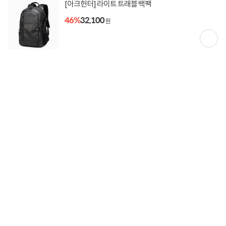
[아크헌터] 라이트 트래블 백팩
상품고시정보
교환/반품/환불
배송안내
46%
32,100
원
신고
잘못된 상품정보가 있으면 알려주세요.
구매후기
총
0
건
지금 후기쓰면 적립금 2배!
구매후기가 없습니다.
상품 Q&A
총 0건
문의하기
등록된 Q&A가 없습니다.
함께 보면 좋은 상품