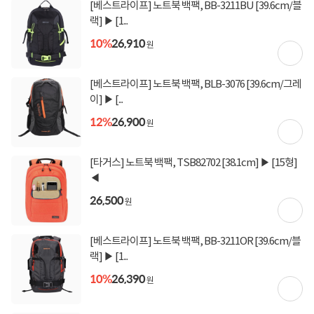
[베스트라이프] 노트북 백팩, BB-3211BU [39.6cm/블
상세정보를
확대
해서 볼 수 있습니다.
랙] ▶ [1...
10%
26,910
원
[베스트라이프] 노트북 백팩, BLB-3076 [39.6cm/그레
이] ▶ [...
12%
26,900
원
[타거스] 노트북 백팩, TSB82702 [38.1cm] ▶ [15형]
◀
26,500
원
[베스트라이프] 노트북 백팩, BB-3211OR [39.6cm/블
랙] ▶ [1...
10%
26,390
원