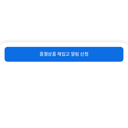
[다몬컴] 노트북 백팩, GS-6340
[다몬컴] 노트북 백팩, GS-6260
[43.2cm/블랙] ▶ [17형/...
[43.2cm/블랙] ▶ [17형/블...
31,650
19%
27,260
원
원
비슷한 상품
재입고 알림 신청
품절상품 재입고 알림 신청
연관상품 더보기
같은 브랜드의 인기상품이에요