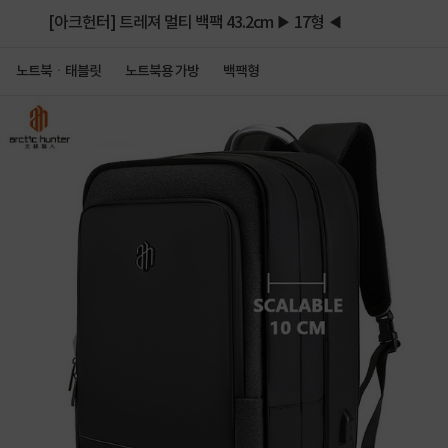
[아크헌터] 트레져 멀티 백팩 43.2cm ▶ 17형 ◀
노트북ㆍ태블릿
노트북용 가방
백팩형