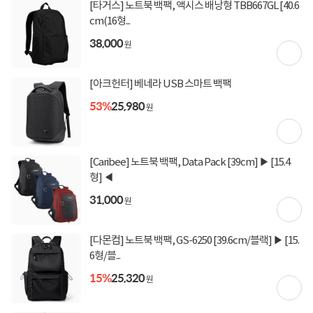
[타거스] 노트북 백팩, 액시스 배낭형 TBB667GL [40.6
cm(16형...
38,000
원
[아크헌터] 베네라 USB 스마트 백팩
53%
25,980
원
[Caribee] 노트북 백팩, Data Pack [39cm] ▶ [15.4
형] ◀
31,000
원
[다몬컴] 노트북 백팩, GS-6250 [39.6cm/블랙] ▶ [15.
6형/블...
15%
25,320
원