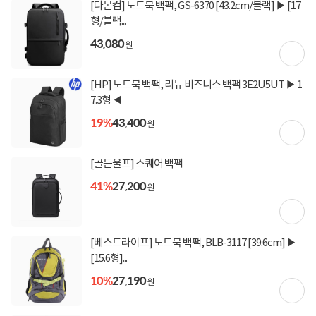
[다몬컴] 노트북 백팩, GS-6370 [43.2cm/블랙] ▶ [17
[토스페이 X 현대카드] 5% 즉시할인 (800,000원 이
형/블랙...
상 결제 시)
무이자 할부혜택
43,080
원
결제혜택
무이자
무이자
무이자
5만원
5%
포인트
[HP] 노트북 백팩, 리뉴 비즈니스 백팩 3E2U5UT ▶ 1
80원 적립
적립금
7.3형 ◀
19%
43,400
원
미정
입고일
[골든울프] 스퀘어 백팩
업체직배송
배송정보
41%
27,200
원
3,000원 (1박스)
배송비
(제주,도서/산간 지역 추가비용)
[베스트라이프] 노트북 백팩, BLB-3117 [39.6cm] ▶
[15.6형]...
상세정보
구매후기(
0
)
Q&A(
0
)
10%
27,190
원