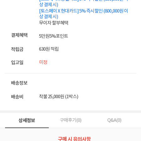
상 결제 시)
[토스페이 X 현대카드] 5% 즉시할인 (800,000원 이
상 결제 시)
무이자 할부혜택
결제혜택
5만원
5%
포인트
630원 적립
적립금
미정
입고일
배송정보
착불 25,000원 (1박스)
배송비
상세정보
구매후기(
0
)
Q&A(
0
)
구매 시 유의사항