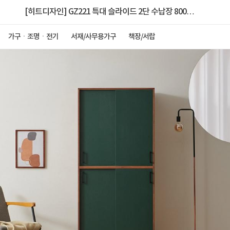
[히트디자인] GZ221 특대 슬라이드 2단 수납장 800
4colors
가구ㆍ조명ㆍ전기
서재/사무용가구
책장/서랍