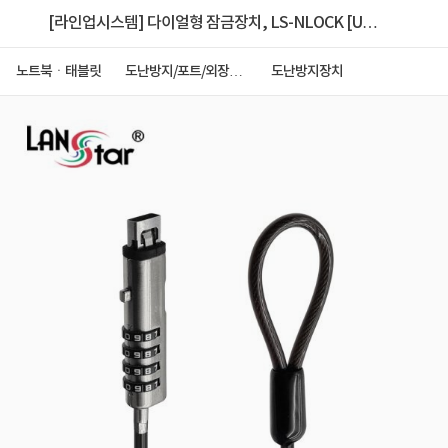
[라인업시스템] 다이얼형 잠금장치, LS-NLOCK [USB
포트락/와이어]
노트북ㆍ태블릿
도난방지/포트/외장케
도난방지장치
이스