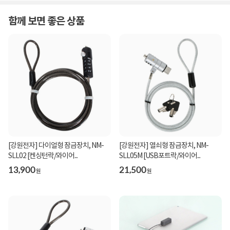
함께 보면 좋은 상품
[강원전자] 다이얼형 잠금장치, NM-
[강원전자] 열쇠형 잠금장치, NM-
SLL02 [켄싱턴락/와이어...
SLL05M [USB포트락/와이어...
13,900
21,500
원
원