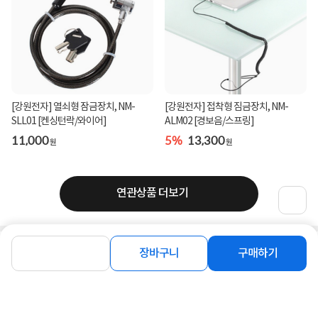
[강원전자] 열쇠형 잠금장치, NM-
[강원전자] 접착형 짐금장치, NM-
SLL01 [켄싱턴락/와이어]
ALM02 [경보음/스프링]
11,000
5%
13,300
원
원
연관상품 더보기
같은 브랜드의 인기상품이에요
장바구니
구매하기