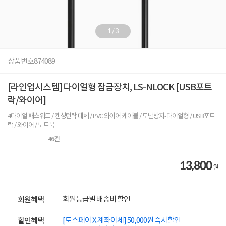
1
/
3
상품번호
874089
[라인업시스템] 다이얼형 잠금장치, LS-NLOCK [USB포트
락/와이어]
4다이얼 패스워드 / 켄싱턴락 대체 / PVC 와이어 케이블 / 도난방지-다이얼형 / USB포트
락 / 와이어 / 노트북
46
건
13,800
원
회원등급별 배송비 할인
회원혜택
[토스페이 X 계좌이체] 50,000원 즉시할인
할인혜택