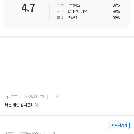
4.7
상품
만족해요
93%
가격
합리적이에요
93%
배송
빨라요
95%
alph****
2026-08-03
0
빠른 배송 감사합니다.
한달 사용기
sk****
2026-07-20
0