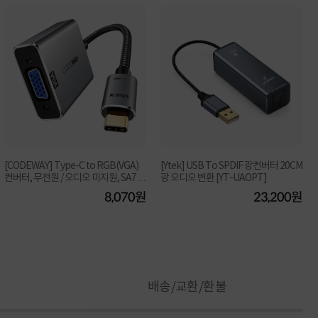
[CODEWAY] Type-C to RGB(VGA)
[Ytek] USB To SPDIF 광컨버터 20CM
컨버터, 무전원 / 오디오 미지원, SA714
광 오디오 변환 [YT-UAOPT]
1 [0.2m]
8,070원
23,200원
배송/교환/환불