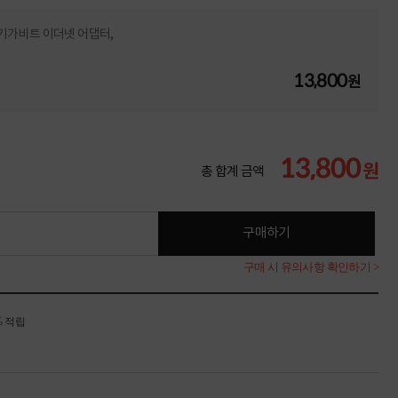
버터, 기가비트 이더넷 어댑터,
13,800
원
13,800
원
총 합계 금액
구매하기
구매 시 유의사항 확인하기 >
% 적립