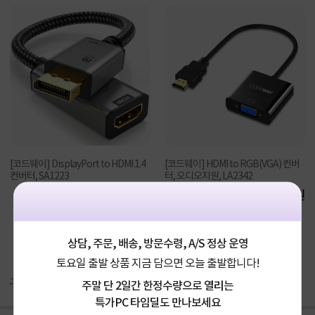
[코드웨이] DisplayPort to HDMI 1.4
[코드웨이] HDMI to RGB(VGA) 컨버
컨버터, SA1223
터, 오디오지원, LA2342
5,800원
4,200원
상담, 주문, 배송, 방문수령, A/S 정상 운영
토요일 출발 상품 지금 담으면 오늘 출발합니다!
구매후기(
40
)
Q&A(
0
)
주말 단 2일간 한정수량으로 열리는
특가PC 타임딜도 만나보세요