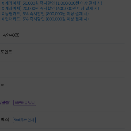
X 계좌이체] 50,000원 즉시할인 (1,000,000원 이상 결제 시)
적립금 3% 페이백
X 계좌이체] 20,000원 즉시할인 (600,000원 이상 결제 시)
시스코 스위칭허브
X 농협카드] 5% 즉시할인 (800,000원 이상 결제 시)
누적 금액 별
X 현대카드] 5% 즉시할인 (800,000원 이상 결제 시)
적립금 페이백!
Dell 구매왕
상품권 30만원
4.9 (40건)
삼성모니터 여름맞이
특별 할인 이벤트
한단계 더 진화한
포인트
HAF II 500
AI 업무환경 완성
HP 워크스테이션
여름맞이 사은품
HP 프로데스크 4
할부
모든 것을 하나로
HP올인원 단독특가
네트워크 자재
 출발
빠른배송 방법
혜택 PACK
Dell 구매 찬스
프로 에센셜
(1박스)
택배무료 안내