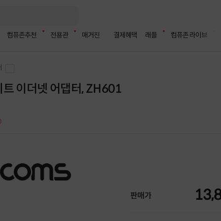
컴퓨존추천
전용관
매거진
결제혜택
래플
컴퓨존 라이브
터
기가비트 이더넷 어댑터, ZH601
)
13,
판매가