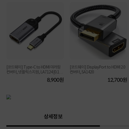
t
[코드웨이] Type-C to HDMI 미러링
[코드웨이] DisplayPort to HDMI 2.0
컨버터, 넷플릭스지원, LA7124 [0.15
컨버터, SA1420
m]
원
8,900원
12,700원
상세정보