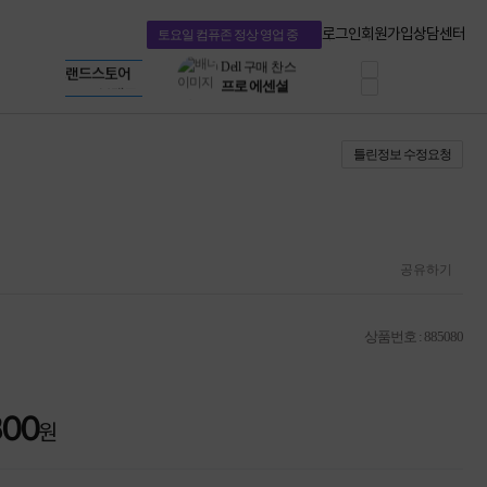
혜택 PACK
Dell 구매 찬스
Apple 기업전용관
로그인
회원가입
상담센터
토요일 컴퓨존 정상 영업 중
프로 에센셜
HP 브랜드스토어
타협 없는 게이밍
LG gram & 브랜드스토어
공식
HP OMEN
Microsoft 브랜드스토어
로지텍
AMD 브랜드스토어
정품 캠페인
Intel 브랜드스토어
틀린정보 수정요청
삼성 키보드&마우스
RAZER 브랜드스토어
10% 쿠폰 할인
Apple 기업전용관
케이블메이트 3분기
케이블 전설이 되다
야식까지 책임진다!
승리를 부르는 오멘
공유하기
ASUS ROG
20주년 한정판
AMD로 시작하는
상품번호 : 885080
스마트 오피스환경
AI비즈니스 노트북
HP엘리트북/프로북
비즈니스 강자
800
원
HP 프로북 4
리뷰 Npay 증정
MSI 공유기