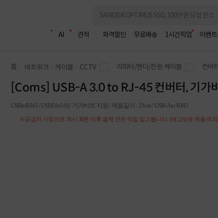
조립PC
AI
견적
파격할인
무료배송
1시간픽업
이벤트
홈
리피터/젠더/전원 케이블
컨버
네트워크ㆍ케이블ㆍCCTV
[Coms] USB-A 3.0 to RJ-45 컨버터, 
USBtoRJ45 / USB[Ver3.0] / 기가비트 지원 / 제품길이 : 23cm / USB-A to RJ45
※공급처 사정으로 16시 30분 이후 결제 건은 익일 입고됩니다. (재고보유 제품 제외