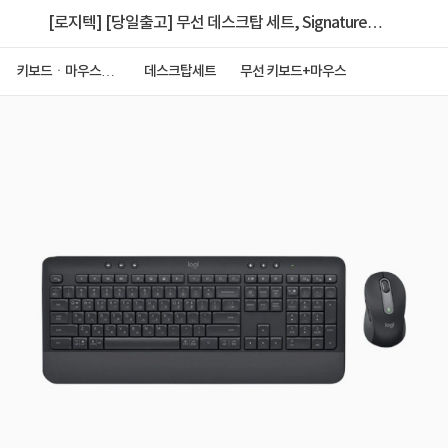
[로지텍] [당일출고] 무선 데스크탑 세트, Signature
MK650 (시그니처 MK650) [로지텍코리아정품] [그래
키보드ㆍ마우스ㆍ
데스크탑세트
무선 키보드+마우스
저장장치
파이트]