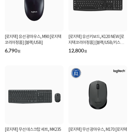
[로지텍] 유선 광마우스, M90 [로지텍
[로지텍] 유선키보드, K120 NEW [로
코리아정품] [블랙/USB]
지텍코리아정품] [블랙/USB/키스킨포
함]
6,790
12,800
원
원
[로지텍] 무선 데스크탑 세트, MK235
[로지텍] 무선 광마우스, M170 [로지텍