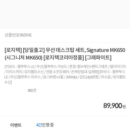
상품번호
960941
[로지텍] [당일출고] 무선 데스크탑 세트, Signature MK650
(시그니처 MK650) [로지텍코리아정품] [그래파이트]
[키보드 - 블루투스 LE / 무선/블루투스 키보드 / 혼합-멤브레인+펜타그래프 / 멀티미디어
/ 이지스위치 / 로지볼트수신 / 전용 소프트웨어 / 손목받침대-일체형] [마우스 - 블루투스
LE / 무선/블루투스 마우스 / 광 / 5버튼+1휠 / 2000dpi / 감도(dpi)변환 / 무소음 / 로지볼트
수신]
881
건
89,900
원
4건
진행 중
이벤트