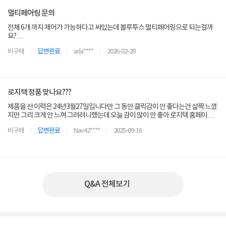
멀티페어링 문의
전체 6개 까지 제어가 가능하다고 써있는데 블루투스 멀티페어링으로 되는걸까
요?
아니면 로지볼트로 되는걸까요? 만약 로지볼트로 멀티가 된다면 로지볼트만 추가
비구매
답변완료
ada****
2026-02-28
로 구매가 가능할까요?
로지텍 정품 맞나요???
제품을 산 이력은 24년3월27일입니다만 그 동안 클릭감이 안 좋다는건 살짝 느꼈
지만 그리 크게 안 느껴 그려려니했는데 오늘 감이 많이 안 좋아 로지텍 홈페이지
에서 정품 등록을 하려고 하니 안되네요??? 컴퓨존이라서 믿고 샀는데...설마합니
비구매
답변완료
Nav42****
2025-09-16
다만 확인 부탁드립니다 로지텍은 워낙 가품이 많아서 판매처 보고 사는 경우가 많
은데 꼭 확인 좀 해주세요 계속 믿을 수 있게
Q&A 전체보기