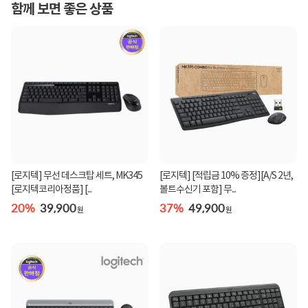
함께 보면 좋은 상품
[로지텍] 무선 데스크탑 세트, MK345
[로지텍] [적립금 10% 증정][A/S 2년,
[로지텍코리아정품] [...
볼트수신기 포함] 무...
20%
39,900
37%
49,900
원
원