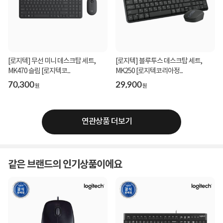
[로지텍] 무선 미니 데스크탑 세트,
[로지텍] 블루투스 데스크탑 세트,
MK470 슬림 [로지텍코...
MK250 [로지텍코리아정...
70,300
29,900
원
원
연관상품 더보기
같은 브랜드의 인기상품이에요