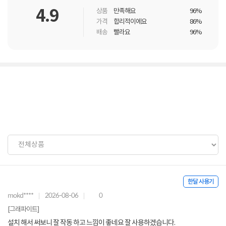
4.9
상품
만족해요
96%
가격
합리적이에요
86%
배송
빨라요
96%
한달 사용기
mokd****
2026-08-06
0
[그래파이트]
설치 해서 써보니 잘 작동 하고 느낌이 좋네요 잘 사용하겠습니다.