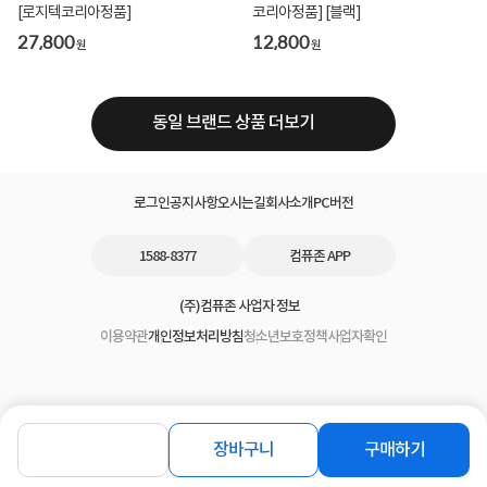
[로지텍코리아정품]
코리아정품] [블랙]
27,800
12,800
원
원
동일 브랜드 상품 더보기
로그인
공지사항
오시는길
회사소개
PC버전
1588-8377
컴퓨존 APP
(주)컴퓨존 사업자 정보
이용약관
개인정보처리방침
청소년보호정책
사업자확인
장바구니
구매하기