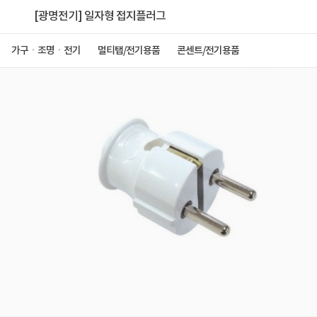
[광명전기] 일자형 접지플러그
가구ㆍ조명ㆍ전기
멀티탭/전기용품
콘센트/전기용품