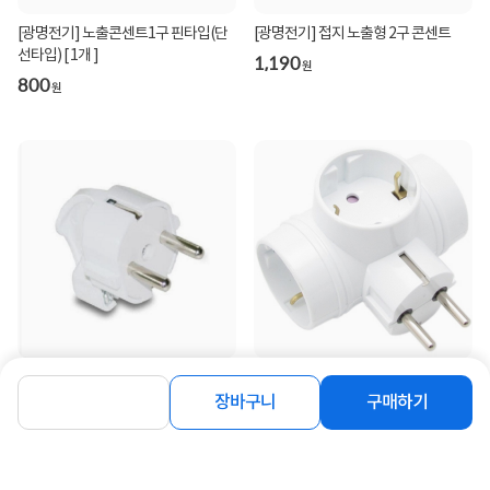
[광명전기] 노출콘센트1구 핀타입(단
[광명전기] 접지 노출형 2구 콘센트
선타입) [ 1개 ]
1,190
원
800
원
[광명전기] 접지 ㄱ자형 플러그
[광명전기] 둥근형 접지 3구T형 멀티
탭
장바구니
구매하기
10%
810
원
1,890
원