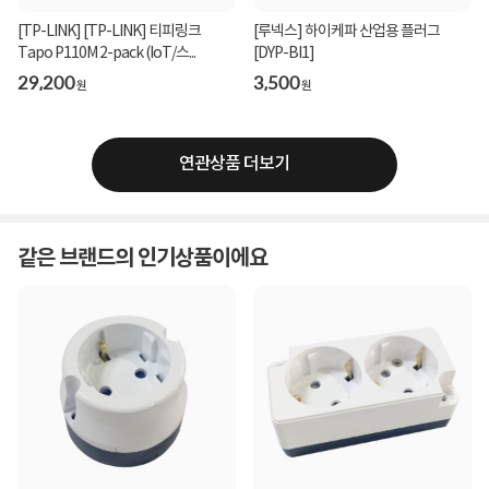
[TP-LINK] [TP-LINK] 티피링크
[루넥스] 하이케파 산업용 플러그
Tapo P110M 2-pack (IoT/스...
[DYP-BI1]
29,200
3,500
원
원
연관상품 더보기
같은 브랜드의 인기상품이에요