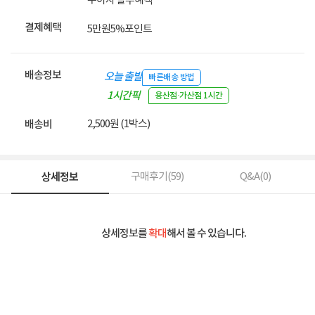
무이자 할부혜택
결제혜택
5만원
5%
포인트
배송정보
오늘 출발
빠른배송 방법
1시간픽
용산점·가산점 1시간
업
2,500원 (1박스)
배송비
상세정보
구매후기(
59
)
Q&A(
0
)
상세정보를
확대
해서 볼 수 있습니다.