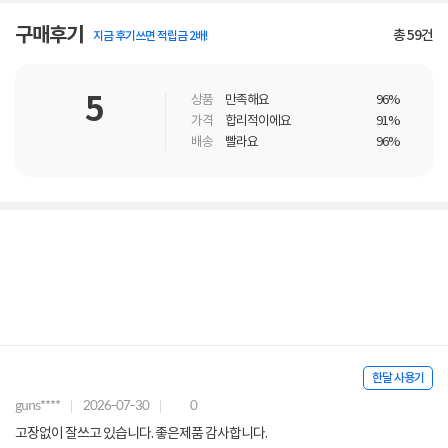
구매후기
총
59
건
지금 후기쓰면 적립금 2배!
5
상품
만족해요
96%
가격
합리적이에요
91%
배송
빨라요
96%
한달 사용기
guns****
2026-07-30
0
고장없이 잘쓰고 있습니다. 좋은제품 감사합니다.