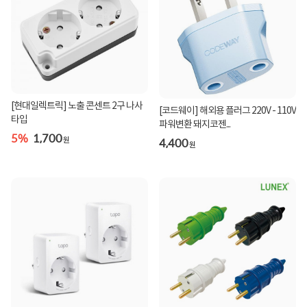
[현대일렉트릭] 노출 콘센트 2구 나사
[코드웨이] 해외용 플러그 220V - 110V
타입
파워변환 돼지코젠...
5%
1,700
4,400
원
원