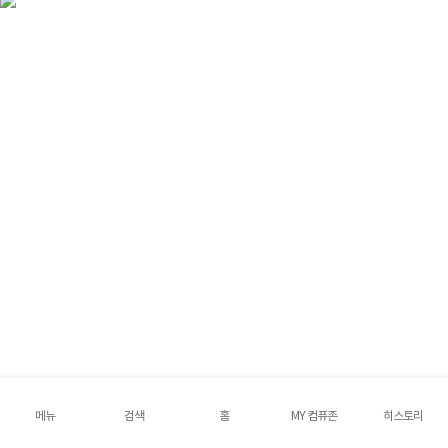
메뉴
검색
홈
MY 컴퓨존
히스토리