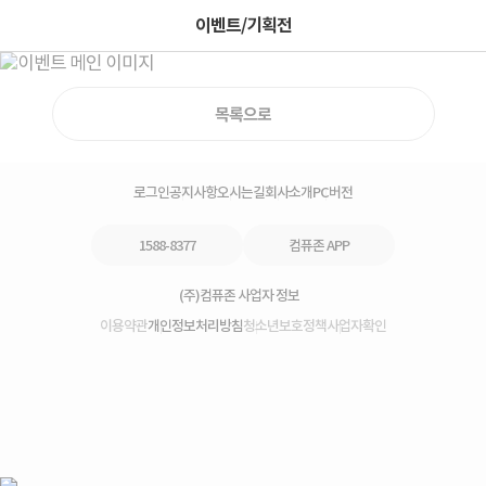
이벤트/기획전
목록으로
로그인
공지사항
오시는길
회사소개
PC버전
1588-8377
컴퓨존 APP
(주)컴퓨존 사업자 정보
이용약관
개인정보처리방침
청소년보호정책
사업자확인