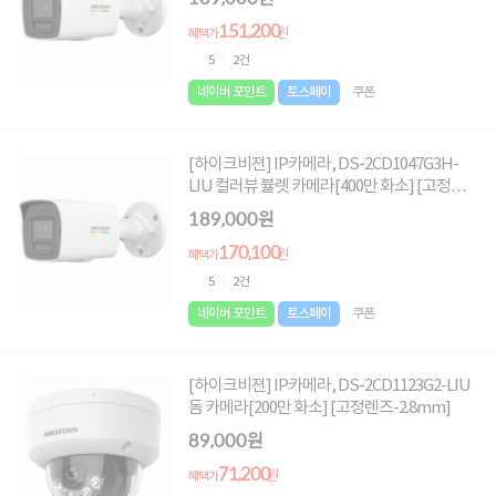
151,200
원
혜택가
5
2건
네이버 포인트
토스페이
쿠폰
[하이크비젼] IP카메라, DS-2CD1047G3H-
LIU 컬러뷰 뷸렛 카메라[400만 화소] [고정렌
즈-4mm]
189,000원
170,100
원
혜택가
5
2건
네이버 포인트
토스페이
쿠폰
[하이크비젼] IP카메라, DS-2CD1123G2-LIU
돔 카메라[200만 화소] [고정렌즈-2.8mm]
89,000원
71,200
원
혜택가