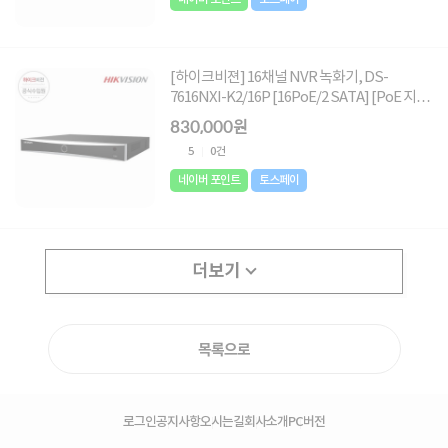
[하이크비젼] 16채널 NVR 녹화기, DS-
7616NXI-K2/16P [16PoE/2 SATA] [PoE 지
원] [6TB 하드포함]
830,000원
5
0건
네이버 포인트
토스페이
더보기
목록으로
로그인
공지사항
오시는길
회사소개
PC버전