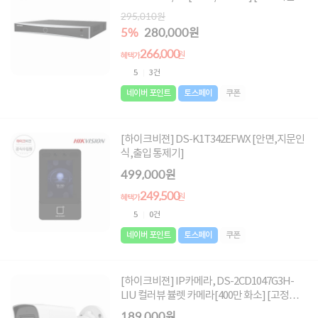
[하드미포함]
295,010원
5%
280,000원
266,000
원
혜택가
5
3건
네이버 포인트
토스페이
쿠폰
[하이크비젼] DS-K1T342EFWX [안면,지문인
식,출입 통제기]
499,000원
249,500
원
혜택가
5
0건
네이버 포인트
토스페이
쿠폰
[하이크비젼] IP카메라, DS-2CD1047G3H-
LIU 컬러뷰 뷸렛 카메라[400만 화소] [고정렌
즈-2.8mm]
189,000원