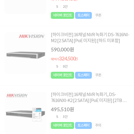
5
2건
네이버 포인트
토스페이
쿠폰
[하이크비젼] 16채널 NVR 녹화기 DS-7616NI-
M2 [2 SATA] [PoE 미지원] [하드 미포함]
590,000원
324,500
원
혜택가
5
0건
네이버 포인트
토스페이
쿠폰
[하이크비젼] 16채널 NVR 녹화기, DS-
7616NXI-K2 [2 SATA] [PoE 미지원] [2TB 하
드포함]
495,510원
5
3건
네이버 포인트
토스페이
주의