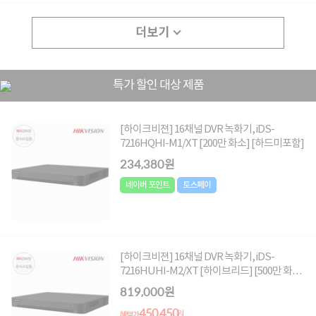
더보기
특가 할인 대상 제품
[하이크비젼] 16채널 DVR 녹화기, iDS-
7216HQHI-M1/XT [200만 화소] [하드미포함]
234,380원
네이버 포인트
토스페이
[하이크비젼] 16채널 DVR 녹화기, iDS-
7216HUHI-M2/XT [하이브리드] [500만 화소]
[하드미포함]
819,000원
450,450
원
혜택가