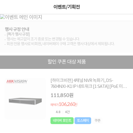
이벤트/기획전
행사 규정 안내
[특가 행사 규정]
행사는 예고없이 조기 종료 또는 변경될 수 있습니다.
회원 전용 행사로 비회원, 네이버페이 구매 고객은 행사 대상에서 제외됩니다.
할인 쿠폰 대상 제품
[하이크비젼] 4채널 NVR 녹화기, DS-
7604NXI-K1 IP 네트워크 [1 SATA] [PoE 미지
원] [하드미포함]
111,850원
106,260
원
혜택가
4.8
4건
네이버 포인트
토스페이
쿠폰