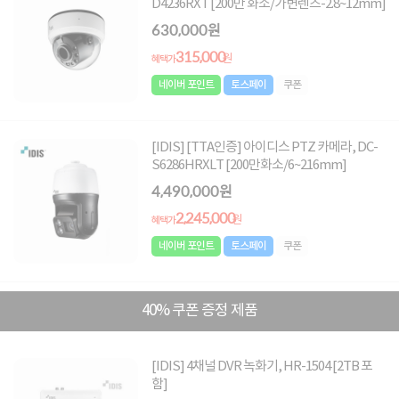
D4236RXT [200만 화소/가변렌즈-2.8~12mm]
630,000원
315,000
원
혜택가
네이버 포인트
토스페이
쿠폰
[IDIS] [TTA인증] 아이디스 PTZ 카메라, DC-
S6286HRXLT [200만화소/6~216mm]
4,490,000원
2,245,000
원
혜택가
네이버 포인트
토스페이
쿠폰
40% 쿠폰 증정 제품
[IDIS] 4채널 DVR 녹화기, HR-1504 [2TB 포
함]