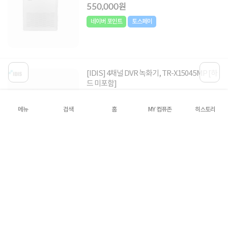
550,000원
네이버 포인트
토스페이
[IDIS] 4채널 DVR 녹화기, TR-X1504 5MP [하
드 미포함]
400,000원
메뉴
검색
홈
MY 컴퓨존
히스토리
240,000
원
혜택가
네이버 포인트
토스페이
쿠폰
[IDIS] 8채널 DVR 녹화기, HR-1508 [2TB 포
함]
850,000원
510,000
원
혜택가
네이버 포인트
토스페이
쿠폰