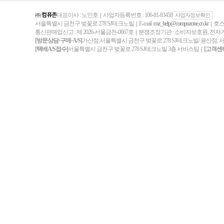
㈜ 컴퓨존
대표이사 : 노인호
사업자등록번호 : 106-81-83458
｜
사업자정보확인
서울특별시 금천구 벚꽃로 278 SJ테크노빌
E-mail :
coz_help@compuzone.co.kr
호스
｜
｜
통신판매업신고 : 제 2026-서울금천-0667호
분쟁조정기관 : 소비자보호원, 전
｜
[방문상담·구매·A/S]
가산점:서울특별시 금천구 벚꽃로 278 SJ테크노빌/ 용산점: 
[택배A/S접수]
서울특별시 금천구 벚꽃로 278 SJ테크노빌 3층 서비스팀
[고객센
｜