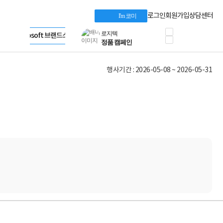
프로 에센셜
Apple 기업전용관
타협 없는 게이밍
HP 브랜드스토어
로그인
회원가입
상담센터
I'm 코미
HP OMEN
LG gram & 브랜드스토어
로지텍
Microsoft 브랜드스토어
공식
정품 캠페인
AMD 브랜드스토어
삼성 키보드&마우스
Intel 브랜드스토어
10% 쿠폰 할인
RAZER 브랜드스토어
행사기간 : 2026-05-08 ~ 2026-05-31
케이블메이트 3분기
Apple 기업전용관
케이블 전설이 되다
야식까지 책임진다!
승리를 부르는 오멘
ASUS ROG
20주년 한정판
AMD로 시작하는
스마트 오피스환경
AI비즈니스 노트북
HP엘리트북/프로북
비즈니스 강자
HP 프로북 4
리뷰 Npay 증정
MSI 공유기
적립금 3% 페이백
시스코 스위칭허브