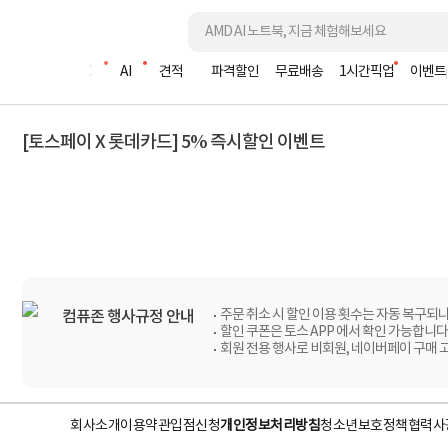
조립PC
AI
견적
파격할인
무료배송
1시간픽업
이벤트
[토스페이 X 롯데카드] 5% 즉시할인 이벤트
주문 취소 시 할인 이용 횟수는 자동 복구되나
컴퓨존 행사규정 안내
할인 쿠폰은 토스 APP 에서 확인 가능합니다
회원 전용 행사로 비회원, 네이버페이 구매 
회사소개
이용약관
입점신청
개인정보처리방침
청소년보호정책
협력사