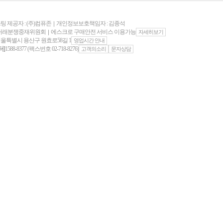
팅 제공자 : (주)컴퓨존
개인정보보호책임자 : 김종석
｜
자거래분쟁중재위원회
에스크로 구매안전 서비스 이용가능
｜
자세히보기
서울특별시 용산구 원효로58길 1
영업시간 안내
터]
1588-8377 (팩스번호 02-718-8276)
고객의소리
문자상담