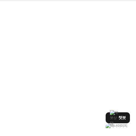
누적 금액 별
적립금 페이백!
Dell 구매왕
상품권 30만원
삼성모니터 여름맞이
특별 할인 이벤트
한단계 더 진화한
HAF II 500
AI 업무환경 완성
HP 워크스테이션
여름맞이 사은품
HP 프로데스크 4
모든 것을 하나로
HP올인원 단독특가
네트워크 자재
혜택 PACK
Dell 구매 찬스
프로 에센셜
챗봇