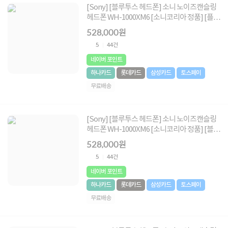
[Sony] [블루투스 헤드폰] 소니 노이즈캔슬링
헤드폰 WH-1000XM6 [소니코리아 정품] [플래
티넘 실버]
528,000원
5
44건
네이버 포인트
하나카드
롯데카드
삼성카드
토스페이
무료배송
[Sony] [블루투스 헤드폰] 소니 노이즈캔슬링
헤드폰 WH-1000XM6 [소니코리아 정품] [블
랙]
528,000원
5
44건
네이버 포인트
하나카드
롯데카드
삼성카드
토스페이
무료배송