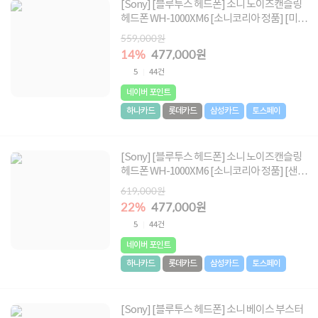
[Sony] [블루투스 헤드폰] 소니 노이즈캔슬링
헤드폰 WH-1000XM6 [소니코리아 정품] [미드
나잇 블루]
559,000원
14%
477,000원
5
44건
네이버 포인트
하나카드
롯데카드
삼성카드
토스페이
[Sony] [블루투스 헤드폰] 소니 노이즈캔슬링
헤드폰 WH-1000XM6 [소니코리아 정품] [샌드
핑크]
619,000원
22%
477,000원
5
44건
네이버 포인트
하나카드
롯데카드
삼성카드
토스페이
[Sony] [블루투스 헤드폰] 소니 베이스 부스터