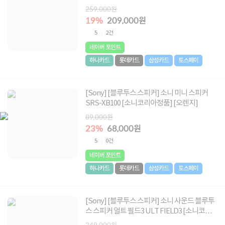
니코리아정품] [포레스트그레이]
259,000원
19%
209,000원
5
2건
네이버 포인트
하나카드
롯데카드
삼성카드
토스페이
[Sony] [블루투스 스피커] 소니 미니 스피커
SRS-XB100 [소니코리아정품] [오렌지]
89,000원
23%
68,000원
5
0건
네이버 포인트
하나카드
롯데카드
삼성카드
토스페이
[Sony] [블루투스 스피커] 소니 사운드 블루투
스 스피커 얼트 필드3 ULT FIELD3 [소니코리
아 정품] [블랙]
249,000원