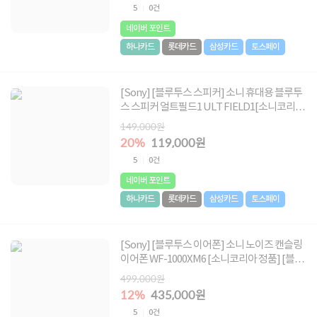
5
0건
네이버 포인트
하나카드
롯데카드
삼성카드
토스페이
[Sony] [블루투스 스피커] 소니 휴대용 블루투
스 스피커 얼트필드1 ULT FIELD1[소니코리아
정품] [블랙]
149,000원
20%
119,000원
5
0건
네이버 포인트
하나카드
롯데카드
삼성카드
토스페이
[Sony] [블루투스 이어폰] 소니 노이즈 캔슬링
이어폰 WF-1000XM6 [소니코리아 정품] [블
랙]
499,000원
12%
435,000원
5
0건