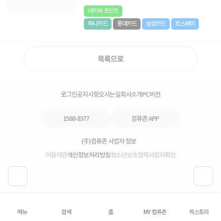
네이버 포인트
하나카드
롯데카드
삼성카드
토스페이
목록으로
로그인
공지사항
오시는길
회사소개
PC버전
1588-8377
컴퓨존 APP
(주)컴퓨존 사업자 정보
이용약관
개인정보처리방침
청소년보호정책
사업자확인
메뉴
검색
홈
MY 컴퓨존
히스토리