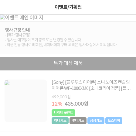
이벤트/기획전
행사 규정 안내
[특가 행사 규정]
행사는 예고없이 조기 종료 또는 변경될 수 있습니다.
회원 전용 행사로 비회원, 네이버페이 구매 고객은 행사 대상에서 제외됩니다.
특가 대상 제품
[Sony] [블루투스 이어폰] 소니 노이즈 캔슬링
이어폰 WF-1000XM6 [소니코리아 정품] [플래
티넘 실버]
499,000원
12%
435,000원
네이버 포인트
하나카드
롯데카드
삼성카드
토스페이