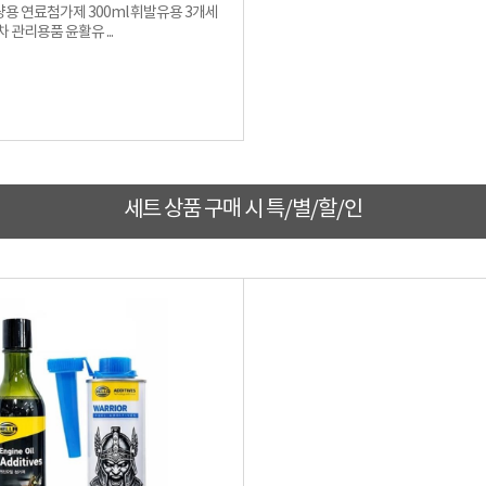
량용 연료첨가제 300ml 휘발유용 3개세
 관리용품 윤활유 ...
세트 상품 구매 시 특/별/할/인