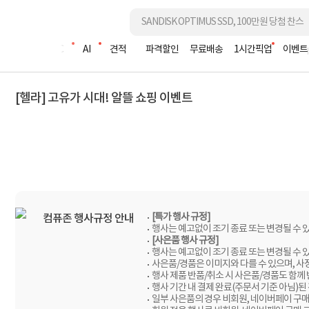
조립PC
AI
견적
파격할인
무료배송
1시간픽업
이벤트
[헬라] 고유가 시대! 알뜰 쇼핑 이벤트
[특가 행사 규정]
컴퓨존 행사규정 안내
행사는 예고없이 조기 종료 또는 변경될 수 
[사은품 행사 규정]
행사는 예고없이 조기 종료 또는 변경될 수 
사은품/경품은 이미지와 다를 수 있으며, 사
행사 제품 반품/취소 시 사은품/경품도 함께
행사 기간 내 결제 완료(주문서 기준 아님)된
일부 사은품의 경우 비회원, 네이버페이 구매