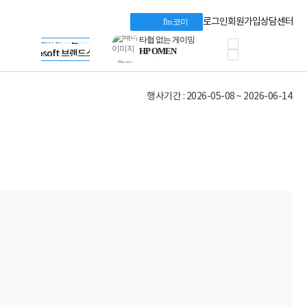
프로 에센셜
Apple 기업전용관
타협 없는 게이밍
HP 브랜드스토어
로그인
회원가입
상담센터
I'm 코미
HP OMEN
LG gram & 브랜드스토어
로지텍
Microsoft 브랜드스토어
공식
정품 캠페인
AMD 브랜드스토어
삼성 키보드&마우스
Intel 브랜드스토어
10% 쿠폰 할인
RAZER 브랜드스토어
행사기간 : 2026-05-08 ~ 2026-06-14
케이블메이트 3분기
Apple 기업전용관
케이블 전설이 되다
야식까지 책임진다!
승리를 부르는 오멘
ASUS ROG
20주년 한정판
AMD로 시작하는
스마트 오피스환경
AI비즈니스 노트북
HP엘리트북/프로북
비즈니스 강자
HP 프로북 4
리뷰 Npay 증정
MSI 공유기
적립금 3% 페이백
시스코 스위칭허브