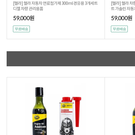
[헬라] 헬라 자동차 연료첨가제 300ml 경유용 3개세트
[헬라] 헬라 차
디젤 차량 관리용품
트 가솔린 자동차
59,000
59,000
원
원
무료배송
무료배송