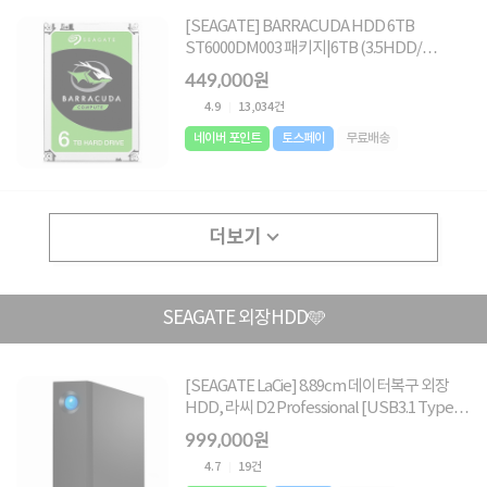
[SEAGATE] BARRACUDA HDD 6TB
ST6000DM003 패키지|6TB (3.5HDD/
SATA3/ 5400rpm/ 256MB/ SMR+MTC) [단
449,000원
일]
4.9
13,034건
네이버 포인트
토스페이
무료배송
더보기
SEAGATE 외장HDD🩵
[SEAGATE LaCie] 8.89cm 데이터복구 외장
HDD, 라씨 D2 Professional [USB3.1 Type-
C] [10TB/블랙] ▶ 3.5인치 ◀
999,000원
4.7
19건