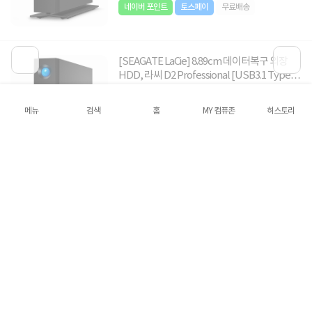
네이버 포인트
토스페이
무료배송
[SEAGATE LaCie] 8.89cm 데이터복구 외장
HDD, 라씨 D2 Professional [USB3.1 Type-
C] [16TB/블랙] ▶ 3.5인치 ◀
1,499,000원
메뉴
검색
홈
MY 컴퓨존
히스토리
4.7
19건
네이버 포인트
토스페이
무료배송
[SEAGATE LaCie] 8.89cm 데이터복구 외장
HDD, 라씨 D2 Professional [USB3.1 Type-
C] [20TB/블랙] ▶ 3.5인치 ◀
1,899,000원
4.7
19건
네이버 포인트
토스페이
무료배송