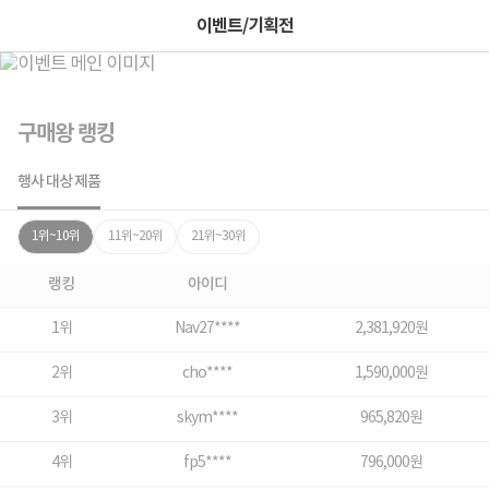
이벤트/기획전
구매왕 랭킹
행사 대상 제품
1위~10위
11위~20위
21위~30위
랭킹
아이디
1위
Nav27****
2,381,920원
2위
cho****
1,590,000원
3위
skym****
965,820원
4위
fp5****
796,000원