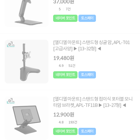
37,000원
5
7건
네이버 포인트
토스페이
[엘디엘 마운트] 스탠드형 싱글 암, APL-T01
[고급사양] ▶ [13~32형] ◀
19,480원
4.9
51건
네이버 포인트
토스페이
[엘디엘 마운트] 스탠드형 접이식 포터블 모니
터암 브라켓, APL-TF11B ▶ [13~27형] ◀
12,900원
4.8
193건
네이버 포인트
토스페이