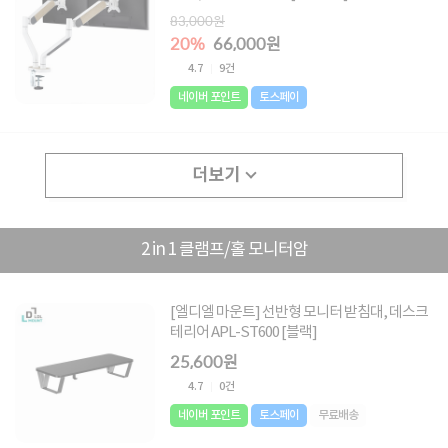
83,000원
20%
66,000원
4.7
9건
네이버 포인트
토스페이
더보기
2 in 1 클램프/홀 모니터암
[엘디엘 마운트] 선반형 모니터 받침대, 데스크
테리어 APL-ST600 [블랙]
25,600원
4.7
0건
네이버 포인트
토스페이
무료배송