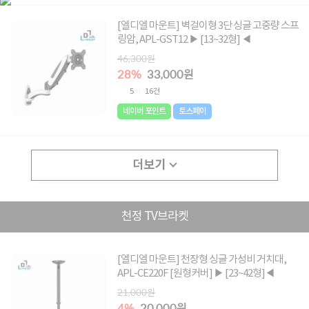
[엘디엘 마운트] 벽걸이형 3단 싱글 고중량 스프
링암, APL-GST12 ▶ [13~32형] ◀
46,300원
28%
33,000원
5
16건
네이버 포인트
토스페이
더보기
천정 TV브라켓
[엘디엘 마운트] 천장형 싱글 가성비 거치대,
APL-CE220F [원형커버] ▶ [23~42형]◀
21,000원
4%
20,000원