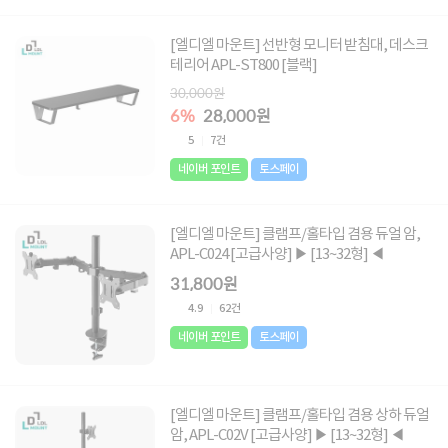
[엘디엘 마운트] 선반형 모니터 받침대, 데스크
테리어 APL-ST800 [블랙]
30,000원
6%
28,000원
5
7건
네이버 포인트
토스페이
[엘디엘 마운트] 클램프/홀타입 겸용 듀얼 암,
APL-C024 [고급사양] ▶ [13~32형] ◀
31,800원
4.9
62건
네이버 포인트
토스페이
[엘디엘 마운트] 클램프/홀타입 겸용 상하 듀얼
암, APL-C02V [고급사양] ▶ [13~32형] ◀