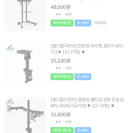
48,000원
4.9
34건
네이버 포인트
토스페이
무료배송
[엘디엘 마운트] 천장형 브라켓, 접이식 APL-
T11 ▶ [13~27형] ◀
25,230원
4.9
15건
네이버 포인트
토스페이
[엘디엘 마운트] 클램프/홀타입 겸용 듀얼 암,
APL-C024 [고급사양] ▶ [13~32형] ◀
31,800원
4.9
62건
네이버 포인트
토스페이