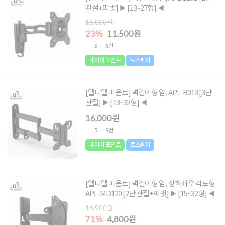
관절+피벗] ▶ [13~27형] ◀
15,000원
23%
11,500원
5
6건
네이버 포인트
토스페이
[엘디엘 마운트] 벽걸이형 암, APL-B013 [3단
관절] ▶ [13~32형] ◀
16,000원
5
9건
네이버 포인트
토스페이
[엘디엘 마운트] 벽걸이형 암, 상하좌우 각도형
APL-MD120 [2단 관절+피벗] ▶ [15~32형] ◀
16,900원
71%
4,800원