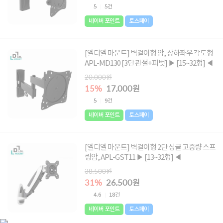
5
5건
네이버 포인트
토스페이
[엘디엘 마운트] 벽걸이형 암, 상하좌우 각도형
APL-MD130 [3단 관절+피벗] ▶ [15~32형] ◀
20,000원
15%
17,000원
5
9건
네이버 포인트
토스페이
[엘디엘 마운트] 벽걸이형 2단 싱글 고중량 스프
링암, APL-GST11 ▶ [13~32형] ◀
38,500원
31%
26,500원
4.6
18건
네이버 포인트
토스페이