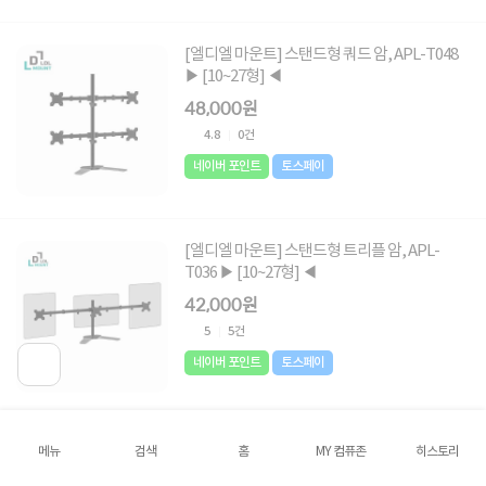
[엘디엘 마운트] 스탠드형 쿼드 암, APL-T048
▶ [10~27형] ◀
48,000원
4.8
0건
네이버 포인트
토스페이
[엘디엘 마운트] 스탠드형 트리플 암, APL-
T036 ▶ [10~27형] ◀
42,000원
5
5건
네이버 포인트
토스페이
[엘디엘 마운트] 책상스탠드형 높이조절 싱글
메뉴
검색
홈
MY 컴퓨존
히스토리
모니터암, APL-T67 블랙 ▶ [17~32형] ◀