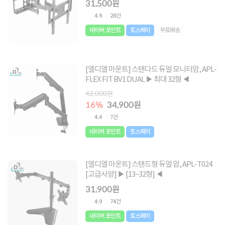
31,500원
4.9
28건
네이버 포인트
토스페이
무료배송
[엘디엘 마운트] 스탠다드 듀얼 모니터암, APL-
FLEX FIT BV1 DUAL ▶ 최대 32형 ◀
42,000원
16%
34,900원
4.4
7건
네이버 포인트
토스페이
[엘디엘 마운트] 스탠드형 듀얼 암, APL-T024
[고급사양] ▶ [13~32형] ◀
31,900원
4.9
74건
네이버 포인트
토스페이