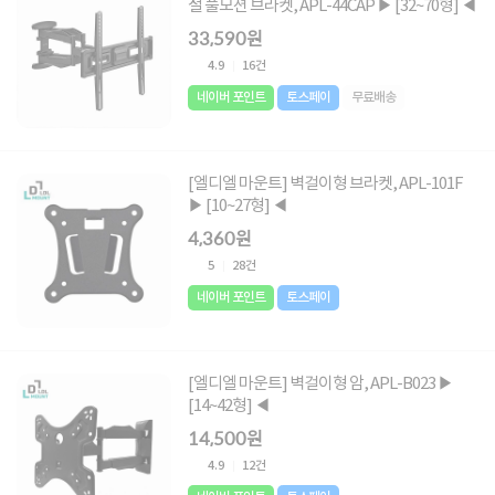
절 풀모션 브라켓, APL-44CAP ▶ [32~70형] ◀
33,590원
4.9
16건
네이버 포인트
토스페이
무료배송
[엘디엘 마운트] 벽걸이형 브라켓, APL-101F
▶ [10~27형] ◀
4,360원
5
28건
네이버 포인트
토스페이
[엘디엘 마운트] 벽걸이형 암, APL-B023 ▶
[14~42형] ◀
14,500원
4.9
12건