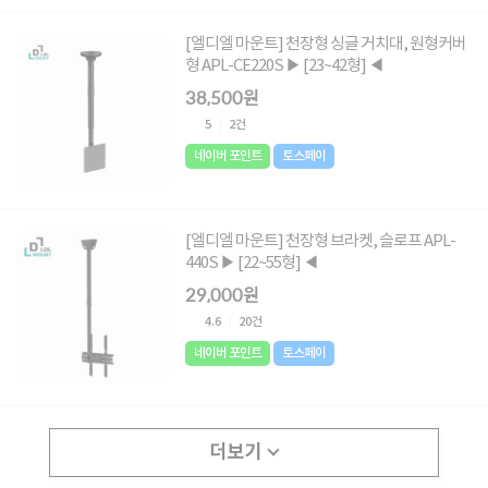
[엘디엘 마운트] 천장형 싱글 거치대, 원형커버
형 APL-CE220S ▶ [23~42형] ◀
38,500원
5
2건
네이버 포인트
토스페이
[엘디엘 마운트] 천장형 브라켓, 슬로프 APL-
440S ▶ [22~55형] ◀
29,000원
4.6
20건
네이버 포인트
토스페이
더보기