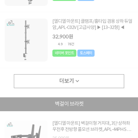
[엘디엘 마운트] 클램프/홀타입 겸용 상하 듀얼
암, APL-C02V [고급사양] ▶ [13~32형] ◀
32,900원
4.9
78건
네이버 포인트
토스페이
더보기
벽걸이 브라켓
[엘디엘 마운트] 벽걸이형 거치대, 3단 상하좌
우전후 전방향 풀모션 브라켓, APL-44PHS ▶
[26~55형] ◀
25,000원