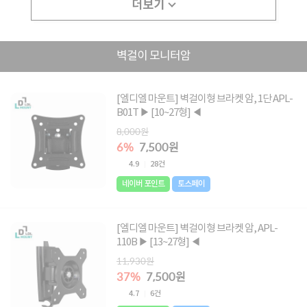
더보기
벽걸이 모니터암
[엘디엘 마운트] 벽걸이형 브라켓 암, 1단 APL-
B01T ▶ [10~27형] ◀
8,000원
6%
7,500원
4.9
28건
네이버 포인트
토스페이
[엘디엘 마운트] 벽걸이형 브라켓 암, APL-
110B ▶ [13~27형] ◀
11,930원
37%
7,500원
4.7
6건