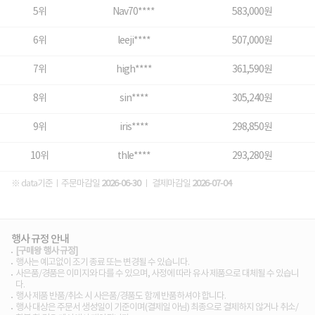
5위
Nav70****
583,000원
6위
leeji****
507,000원
7위
high****
361,590원
8위
sin****
305,240원
9위
iris****
298,850원
10위
thle****
293,280원
※ data기준ㅣ주문마감일
2026-06-30
ㅣ 결제마감일
2026-07-04
행사 규정 안내
[구매왕 행사 규정]
행사는 예고없이 조기 종료 또는 변경될 수 있습니다.
사은품/경품은 이미지와 다를 수 있으며, 사정에 따라 유사 제품으로 대체될 수 있습니
다.
행사 제품 반품/취소 시 사은품/경품도 함께 반품하셔야 합니다.
행사 대상은 주문서 생성일이 기준이며(결제일 아님) 최종으로 결제하지 않거나 취소/