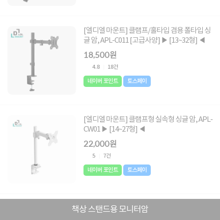
[엘디엘 마운트] 클램프/홀타입 겸용 폴타입 싱
글 암, APL-C011 [고급사양] ▶ [13~32형] ◀
18,500원
4.8
18건
네이버 포인트
토스페이
[엘디엘 마운트] 클램프형 실속형 싱글 암, APL-
CW01 ▶ [14~27형] ◀
22,000원
5
7건
네이버 포인트
토스페이
책상 스탠드용 모니터암