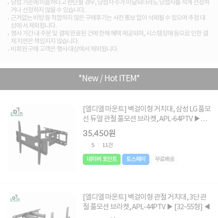
당첨 기준에 미흡하다고 판단될 경우, 당첨자 수가 미달되더라도 당첨자를 적게 선정하
거나 선정하지 않을 수 있습니다.
근거없는 비방 등 적합하지 않은 구매후기는 사전 통보 없이 삭제될 수 있으며 추첨 대
상에 서 제외됩니다.
행사 기간 내 주문 및 결제 완료된 건에 한해 혜택 제공되며, 시스템장애 등으로 인한 결
제 지연은 책임지지 않습니다.
비회원 구매 고객은 행사 대상에서 제외됩니다.
*New / Hot ITEM*
[엘디엘 마운트] 벽걸이형 거치대, 삼성 LG 풀모
선 듀얼 관절 풀모션 브라켓, APL-64PTV ▶
[32~70형] ◀
35,450원
5
11건
네이버 포인트
토스페이
무료배송
[엘디엘 마운트] 벽걸이형 관절 거치대, 3단 관
절 풀모션 브라켓, APL-44PTV ▶ [32~55형] ◀