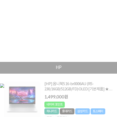
HP
[HP] 옴니북5 16-br0006AU (R5-
230/16GB/512GB/FD) OLED [기본제품] ★컴
퓨존 38만원 쿠폰할인★
1,499,000원
네이버 포인트
하나카드
롯데카드
삼성카드
토스페이