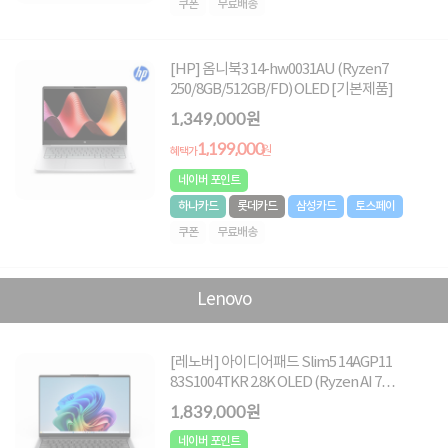
쿠폰
무료배송
[HP] 옴니북3 14-hw0031AU (Ryzen7
250/8GB/512GB/FD) OLED [기본제품]
1,349,000원
1,199,000
원
혜택가
네이버 포인트
하나카드
롯데카드
삼성카드
토스페이
쿠폰
무료배송
Lenovo
[레노버] 아이디어패드 Slim5 14AGP11
83S1004TKR 2.8K OLED (Ryzen AI 7
450/32GB/512GB/Win11Home) [기본제품]
1,839,000원
네이버 포인트