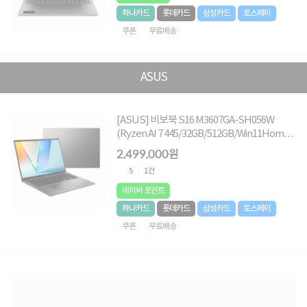
하나카드
롯데카드
삼성카드
토스페이
쿠폰
무료배송
ASUS
[ASUS] 비보북 S16 M3607GA-SH056W
(Ryzen AI 7 445/32GB/512GB/Win11Home)
[기본제품]
2,499,000원
5
1건
네이버 포인트
하나카드
롯데카드
삼성카드
토스페이
쿠폰
무료배송