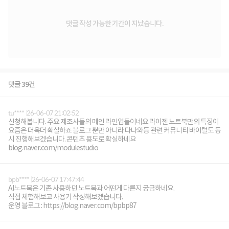
댓글 작성 가능한 기간이 지났습니다.
댓글 39건
tu****
26-06-07 21:02:52
신청해봅니다. 주요 제조사들의 메인 라인업들이네요 라이젠 노트북만의 특징이
요즘은 더욱더 확실하죠 블로그 뿐만 아니라 다나와등 관련 커뮤니티 바이럴도 동
시 진행해보겠습니다. 콘텐츠 용도로 확실하네요
blog.naver.com/modulestudio
bpb****
26-06-07 17:47:44
AI노트북은 기존 사용하던 노트북과 어떤게 다른지 궁금하네요.
직접 체험해보고 사용기 작성해보겠습니다.
운영 블로그 : https://blog.naver.com/bpbp87