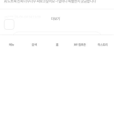
AI 노트북 진짜 너무너무 써보고싶어요 ~! 얼마나 특별한지 궁금합니다
qts****
26-06-04 14:11:08
더보기
요즘 ai 에 관심이 많은데 써보고 싶네요!!!
목록으로
메뉴
검색
홈
MY 컴퓨존
히스토리
로그인
공지사항
오시는길
회사소개
PC버전
1588-8377
컴퓨존 APP
(주)컴퓨존 사업자 정보
이용약관
개인정보처리방침
청소년보호정책
사업자확인