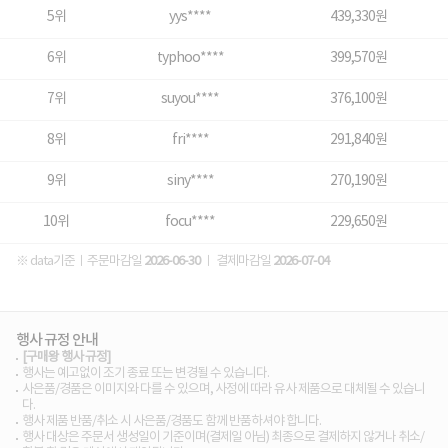
5위
yys****
439,330원
6위
typhoo****
399,570원
7위
suyou****
376,100원
8위
fri****
291,840원
9위
siny****
270,190원
10위
focu****
229,650원
※ data기준ㅣ주문마감일
2026-06-30
ㅣ 결제마감일
2026-07-04
행사 규정 안내
[구매왕 행사 규정]
행사는 예고없이 조기 종료 또는 변경될 수 있습니다.
사은품/경품은 이미지와 다를 수 있으며, 사정에 따라 유사 제품으로 대체될 수 있습니
다.
행사 제품 반품/취소 시 사은품/경품도 함께 반품하셔야 합니다.
행사 대상은 주문서 생성일이 기준이며(결제일 아님) 최종으로 결제하지 않거나 취소/