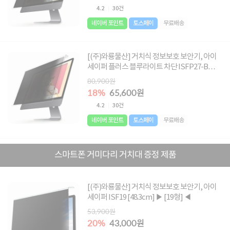
4.2
30건
네이버 포인트
토스페이
무료배송
[(주)와룡물산] 거치식 정보보호 보안기, 아이
세이퍼 플러스 블루라이트 차단 ISFP27-B
[68.6cm-B형] ▶ [27-B형] ◀
80,900원
18%
65,600원
4.2
30건
네이버 포인트
토스페이
무료배송
스마트폰 거미다리 거치대 증정 제품
[(주)와룡물산] 거치식 정보보호 보안기, 아이
세이퍼 ISF19 [48.3cm] ▶ [19형] ◀
53,900원
20%
43,000원