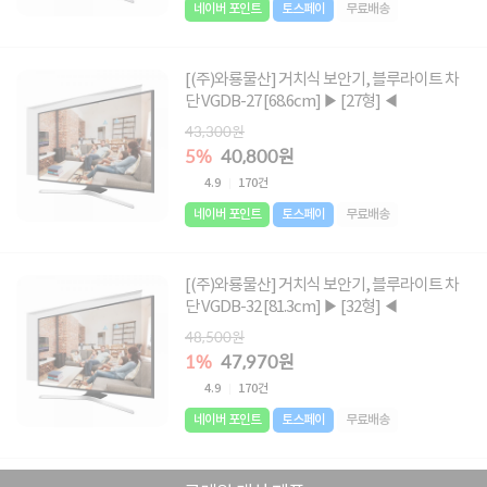
네이버 포인트
토스페이
무료배송
[(주)와룡물산] 거치식 보안기, 블루라이트 차
단 VGDB-27 [68.6cm] ▶ [27형] ◀
43,300원
5%
40,800원
4.9
170건
네이버 포인트
토스페이
무료배송
[(주)와룡물산] 거치식 보안기, 블루라이트 차
단 VGDB-32 [81.3cm] ▶ [32형] ◀
48,500원
1%
47,970원
4.9
170건
네이버 포인트
토스페이
무료배송