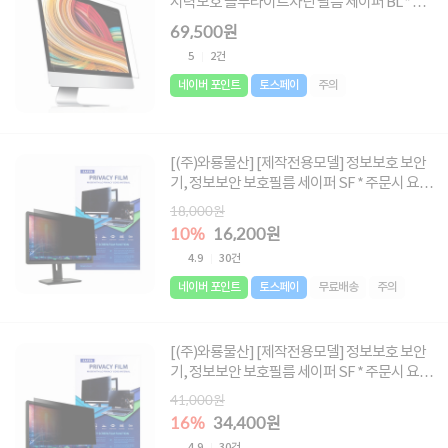
시력보호 블루라이트차단 필름 세이퍼 BL * 주
문시 요청글에 사이즈 메모 必 * [사이즈 :
69,500원
670X400 ~ 850X700]
5
2건
네이버 포인트
토스페이
주의
[(주)와룡물산] [제작전용모델] 정보보호 보안
기, 정보보안 보호필름 세이퍼 SF * 주문시 요청
글에 사이즈 메모 必 * [사이즈 : 250X100 ~
18,000원
345X150]
10%
16,200원
4.9
30건
네이버 포인트
토스페이
무료배송
주의
[(주)와룡물산] [제작전용모델] 정보보호 보안
기, 정보보안 보호필름 세이퍼 SF * 주문시 요청
글에 사이즈 메모 必 * [사이즈 : 338X215 ~
41,000원
480X285]
16%
34,400원
4.9
30건