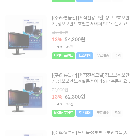
[(주)와룡물산] [제작전용모델] 정보보호 보안
기, 정보보안 보호필름 세이퍼 SF * 주문시 요청
글에 사이즈 메모 必 * [사이즈 : 552X330 ~
63,000원
698X395]
13%
54,200원
4.9
30건
네이버 포인트
토스페이
무료배송
주의
[(주)와룡물산] [제작전용모델] 정보보호 보안
기, 정보보안 보호필름 세이퍼 SF * 주문시 요청
글에 사이즈 메모 必 * [사이즈 : 670X400 ~
72,000원
850X700]
13%
62,300원
4.9
30건
네이버 포인트
토스페이
무료배송
주의
[(주)와룡물산] 노트북 정보보호 보안필름, 세