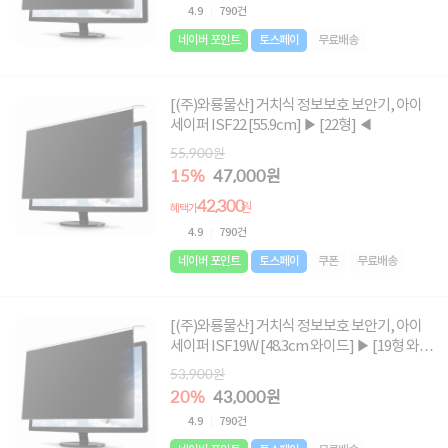
4.9
790건
네이버 포인트
토스페이
무료배송
[(주)와룡물산] 거치식 정보보호 보안기, 아이
세이퍼 ISF22 [55.9cm] ▶ [22형] ◀
55,900원
15%
47,000원
42,300
원
혜택가
4.9
790건
네이버 포인트
토스페이
쿠폰
무료배송
[(주)와룡물산] 거치식 정보보호 보안기, 아이
세이퍼 ISF19W [48.3cm 와이드] ▶ [19형 와이
드] ◀
53,900원
20%
43,000원
4.9
790건