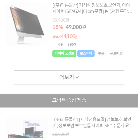
[(주)와룡물산] 거치식 정보보호 보안기, 아이
세이퍼 ISFAG24 [61cm 무광] ▶ [24형 무광]
◀
59,900원
18%
49,000원
44,100
원
혜택가
4.9
790건
네이버 포인트
토스페이
쿠폰
무료배송
더보기
그립톡 증정 제품
[(주)와룡물산] [제작전용모델] 정보보호 보안
기, 정보보안 보호필름 세이퍼 SF * 주문시 요청
글에 사이즈 메모 必 * [사이즈 : 250X100 ~
18,000원