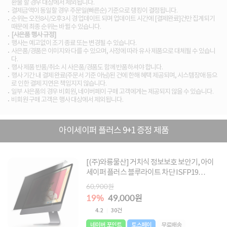
환불 할 경우 대상에서 제외됩니다.
결제금액이 동일할 경우 주문일(빠른순) 기준으로 랭킹이 결정됩니다.
순위는 오전8시/오후3시 경 업데이트 되며 업데이트 시간에 [결제완료]건만 집계되기
때문에 최종 순위는 바뀔 수 있습니다.
[사은품 행사 규정]
행사는 예고없이 조기 종료 또는 변경될 수 있습니다.
사은품/경품은 이미지와 다를 수 있으며, 사정에 따라 유사 제품으로 대체될 수 있습니
다.
행사 제품 반품/취소 시 사은품/경품도 함께 반품하셔야 합니다.
행사 기간 내 결제 완료(주문서 기준 아님)된 건에 한해 혜택 제공되며, 시스템장애 등으
로 인한 결제 지연은 책임지지 않습니다.
일부 사은품의 경우 비회원, 네이버페이 구매 고객에게는 제공되지 않을 수 있습니다.
비회원 구매 고객은 행사 대상에서 제외됩니다.
아이세이퍼 플러스 9+1 증정 제품
[(주)와룡물산] 거치식 정보보호 보안기, 아이
세이퍼 플러스 블루라이트 차단 ISFP19
[48.3cm] ▶ [19형] ◀
60,900원
19%
49,000원
4.2
30건
네이버 포인트
토스페이
무료배송