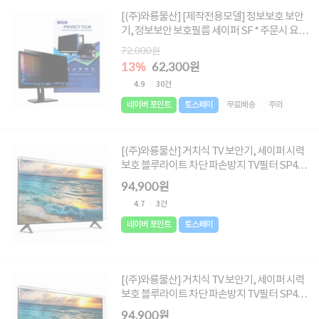
[(주)와룡물산] [제작전용모델] 정보보호 보안
기, 정보보안 보호필름 세이퍼 SF * 주문시 요청
글에 사이즈 메모 必 * [사이즈 : 670X400 ~
72,000원
850X700]
13%
62,300원
4.9
30건
네이버 포인트
토스페이
무료배송
주의
[(주)와룡물산] 거치식 TV 보안기, 세이퍼 시력
보호 블루라이트 차단 파손방지 TV필터 SP40
[930 x 550mm]
94,900원
4.7
3건
네이버 포인트
토스페이
[(주)와룡물산] 거치식 TV 보안기, 세이퍼 시력
보호 블루라이트 차단 파손방지 TV필터 SP42
[950 x 560mm]
94,900원