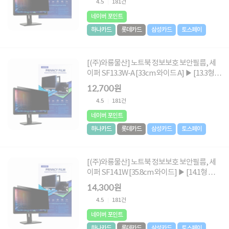
4.5
181건
네이버 포인트
하나카드
롯데카드
삼성카드
토스페이
[(주)와룡물산] 노트북 정보보호 보안필름, 세
이퍼 SF13.3W-A [33cm 와이드 A] ▶ [13.3형
와이드 A] ◀
12,700원
4.5
181건
네이버 포인트
하나카드
롯데카드
삼성카드
토스페이
[(주)와룡물산] 노트북 정보보호 보안필름, 세
이퍼 SF14.1W [35.8cm 와이드] ▶ [14.1형 와이
드] ◀
14,300원
4.5
181건
네이버 포인트
하나카드
롯데카드
삼성카드
토스페이