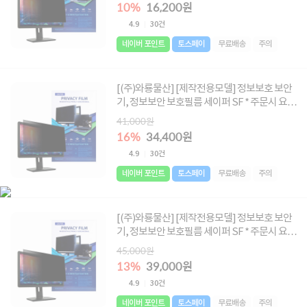
345X150]
10%
16,200원
4.9
30건
네이버 포인트
토스페이
무료배송
주의
[(주)와룡물산] [제작전용모델] 정보보호 보안
기, 정보보안 보호필름 세이퍼 SF * 주문시 요청
글에 사이즈 메모 必 * [사이즈 : 338X215 ~
41,000원
480X285]
16%
34,400원
4.9
30건
네이버 포인트
토스페이
무료배송
주의
[(주)와룡물산] [제작전용모델] 정보보호 보안
기, 정보보안 보호필름 세이퍼 SF * 주문시 요청
글에 사이즈 메모 必 * [사이즈 : 495X287~
45,000원
532X300]
13%
39,000원
4.9
30건
네이버 포인트
토스페이
무료배송
주의