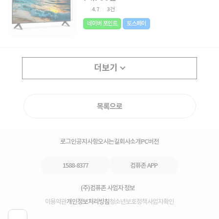
4.7
3건
네이버 포인트
토스페이
더보기
목록으로
로그인
공지사항
오시는길
회사소개
PC버전
1588-8377
컴퓨존 APP
(주)컴퓨존 사업자 정보
이용약관
개인정보처리방침
청소년보호정책
사업자확인