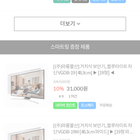
더보기
스마트링 증정 제품
[(주)와룡물산] 거치식 보안기, 블루라이트 차
단 VGDB-19 [48.3cm] ▶ [19형] ◀
34,500원
10%
31,000원
4.9
170건
네이버 포인트
토스페이
무료배송
[(주)와룡물산] 거치식 보안기, 블루라이트 차
단 VGDB-19W [48.3cm 와이드] ▶ [19형 와이
드] ◀