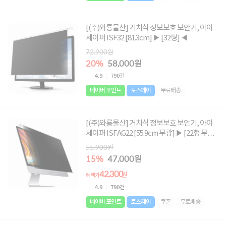
[(주)와룡물산] 거치식 정보보호 보안기, 아이
세이퍼 ISF32 [81.3cm] ▶ [32형] ◀
72,900원
20%
58,000원
4.9
790건
네이버 포인트
토스페이
무료배송
[(주)와룡물산] 거치식 정보보호 보안기, 아이
세이퍼 ISFAG22 [55.9cm 무광] ▶ [22형 무광]
◀
55,900원
15%
47,000원
42,300
원
혜택가
4.9
790건
네이버 포인트
토스페이
쿠폰
무료배송