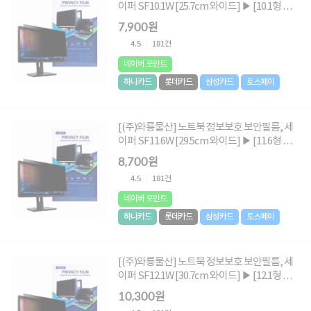
이퍼 SF10.1W [25.7cm 와이드] ▶ [10.1형 와이
드] ◀
7,900원
4.5
181건
네이버 포인트
하나카드
롯데카드
삼성카드
토스페이
[(주)와룡물산] 노트북 정보보호 보안필름, 세
이퍼 SF11.6W [29.5cm 와이드] ▶ [11.6형 와이
드] ◀
8,700원
4.5
181건
네이버 포인트
하나카드
롯데카드
삼성카드
토스페이
[(주)와룡물산] 노트북 정보보호 보안필름, 세
이퍼 SF12.1W [30.7cm 와이드] ▶ [12.1형 와이
드] ◀
10,300원