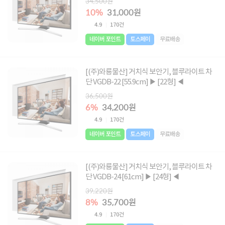
34,500원
10%
31,000원
4.9
170건
네이버 포인트
토스페이
무료배송
[(주)와룡물산] 거치식 보안기, 블루라이트 차
단 VGDB-22 [55.9cm] ▶ [22형] ◀
36,500원
6%
34,200원
4.9
170건
네이버 포인트
토스페이
무료배송
[(주)와룡물산] 거치식 보안기, 블루라이트 차
단 VGDB-24 [61cm] ▶ [24형] ◀
39,220원
8%
35,700원
4.9
170건