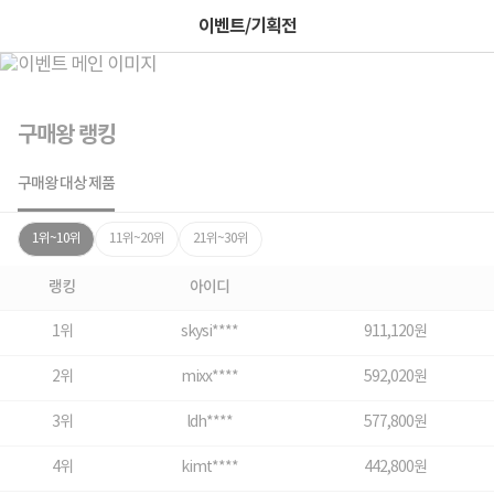
이벤트/기획전
구매왕 랭킹
구매왕 대상 제품
1위~10위
11위~20위
21위~30위
랭킹
아이디
1위
skysi****
911,120원
2위
mixx****
592,020원
3위
ldh****
577,800원
4위
kimt****
442,800원