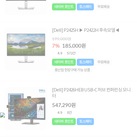
네이버 포인트
토스페이
무료배송
[Dell] P2425H ▶ P2422H 후속모델◀
199,000원
7%
185,000원
4.9
572건
네이버 포인트
토스페이
무료배송
용산점 현장구매 가능 상품
[Dell] P2426HEB USB-C 허브 컨퍼런싱 모니
터
547,290원
4.9
0건
네이버 포인트
토스페이