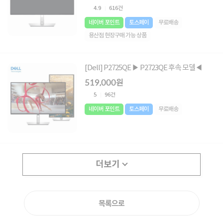
4.9
616건
네이버 포인트
토스페이
무료배송
용산점 현장구매 가능 상품
[Dell] P2725QE ▶ P2723QE 후속 모델◀
519,000원
5
96건
네이버 포인트
토스페이
무료배송
더보기
목록으로