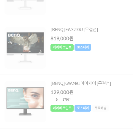
[BENQ] EW3290U [무결점]
819,000원
네이버 포인트
토스페이
[BENQ] GW2491 아이케어 [무결점]
129,000원
5
179건
네이버 포인트
토스페이
무료배송