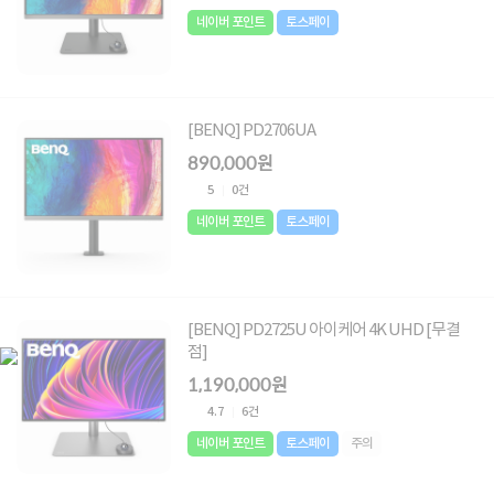
네이버 포인트
토스페이
[BENQ] PD2706UA
890,000원
5
0건
네이버 포인트
토스페이
[BENQ] PD2725U 아이케어 4K UHD [무결
점]
1,190,000원
4.7
6건
네이버 포인트
토스페이
주의