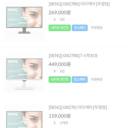
[BENQ] GW2790Q 아이케어 [무결점]
269,000원
5
5건
네이버 포인트
토스페이
무료배송
[BENQ] GW2790QT 시력보호
449,000원
5
3건
네이버 포인트
토스페이
무료배송
[BENQ] GW2791 아이케어 [무결점]
159,000원
5
179건