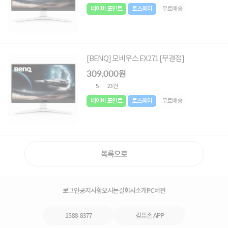
네이버 포인트
토스페이
무료배송
[BENQ] 모비우스 EX271 [무결점]
309,000원
5
23건
네이버 포인트
토스페이
무료배송
목록으로
로그인
공지사항
오시는길
회사소개
PC버전
1588-8377
컴퓨존 APP