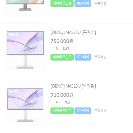
네이버 포인트
토스페이
무료배송
[BENQ] MA270U [무결점]
750,000원
5
11건
네이버 포인트
토스페이
무료배송
[BENQ] MA320U [무결점]
910,000원
4.9
9건
네이버 포인트
토스페이
무료배송