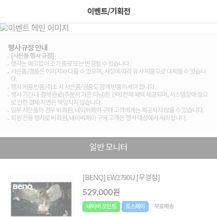
이벤트/기획전
행사 규정 안내
[사은품 행사 규정]
행사는 예고없이 조기 종료 또는 변경될 수 있습니다.
사은품/경품은 이미지와 다를 수 있으며, 사정에 따라 유사 제품으로 대체될 수 있습니
다.
행사 제품 반품/취소 시 사은품/경품도 함께 반품하셔야 합니다.
행사 기간 내 결제 완료(주문서 기준 아님)된 건에 한해 혜택 제공되며, 시스템장애 등으
로 인한 결제 지연은 책임지지 않습니다.
일부 사은품의 경우 비회원, 네이버페이 구매 고객에게는 제공되지 않을 수 있습니다.
회원 전용 행사로 비회원, 네이버페이 구매 고객은 행사 대상에서 제외됩니다.
일반 모니터
[BENQ] EW2790U [무결점]
529,000원
네이버 포인트
토스페이
무료배송