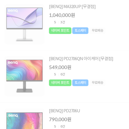
[BENQ] MA320UP [무결점]
1,040,000원
5
3건
네이버 포인트
토스페이
무료배송
[BENQ] PD2706QN 아이케어 [무결점]
549,000원
5
0건
네이버 포인트
토스페이
무료배송
[BENQ] PD2706U
790,000원
5
0건