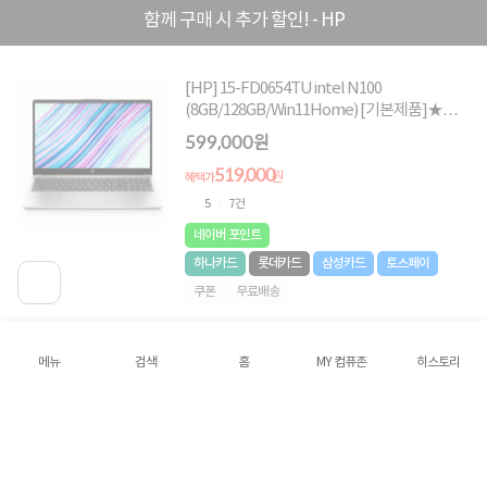
함께 구매 시 추가 할인! - HP
[HP] 15-FD0654TU intel N100
(8GB/128GB/Win11Home) [기본제품]★컴퓨
존 단독! 8만원 쿠폰할인★
599,000원
519,000
원
혜택가
5
7건
네이버 포인트
하나카드
롯데카드
삼성카드
토스페이
쿠폰
무료배송
[HP] 15-FD0779TU
메뉴
검색
홈
MY 컴퓨존
히스토리
(N100/4GB/128GB/Win11Home) [기본제품]
★컴퓨존 쿠폰할인★
439,000원
424,000
원
혜택가
4.9
12건