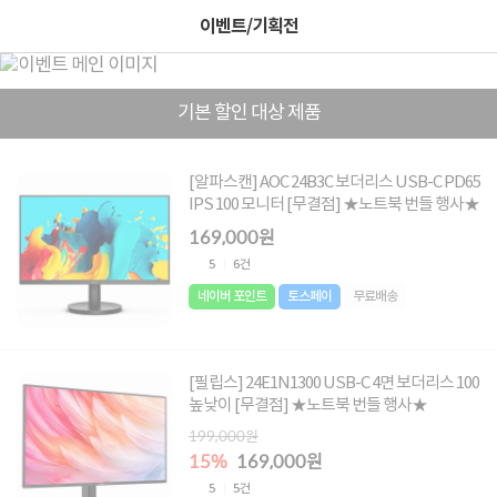
이벤트/기획전
기본 할인 대상 제품
[알파스캔] AOC 24B3C 보더리스 USB-C PD65
IPS 100 모니터 [무결점] ★노트북 번들 행사★
169,000원
5
6건
네이버 포인트
토스페이
무료배송
[필립스] 24E1N1300 USB-C 4면 보더리스 100
높낮이 [무결점] ★노트북 번들 행사★
199,000원
15%
169,000원
5
5건