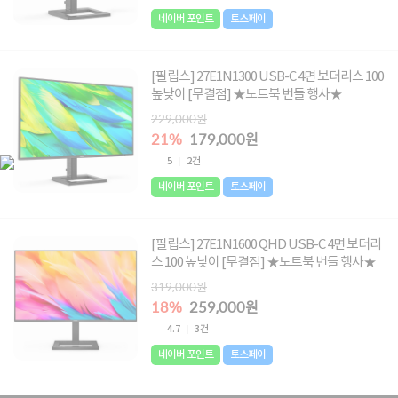
네이버 포인트
토스페이
[필립스] 27E1N1300 USB-C 4면 보더리스 100
높낮이 [무결점] ★노트북 번들 행사★
229,000원
21%
179,000원
5
2건
네이버 포인트
토스페이
[필립스] 27E1N1600 QHD USB-C 4면 보더리
스 100 높낮이 [무결점] ★노트북 번들 행사★
319,000원
18%
259,000원
4.7
3건
네이버 포인트
토스페이