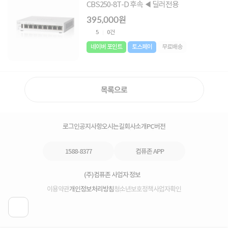
CBS250-8T-D 후속 ◀ 딜러전용
395,000원
5
0건
네이버 포인트
토스페이
무료배송
목록으로
로그인
공지사항
오시는길
회사소개
PC버전
1588-8377
컴퓨존 APP
(주)컴퓨존 사업자 정보
이용약관
개인정보처리방침
청소년보호정책
사업자확인