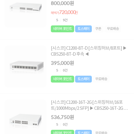
속 ◀
800,000원
720,000
원
혜택가
5
9건
네이버 포인트
토스페이
쿠폰
무료배송
[시스코] C1200-8T-D [스위칭허브/8포트] ▶
CBS250-8T-D 후속 ◀
395,000원
5
0건
네이버 포인트
토스페이
무료배송
[시스코] C1200-16T-2G [스위칭허브/16포
트/1000Mbps/2 SFP] ▶ CBS250-16T-2G 후
속 ◀
536,750원
5
0건
네이버 포인트
토스페이
무료배송