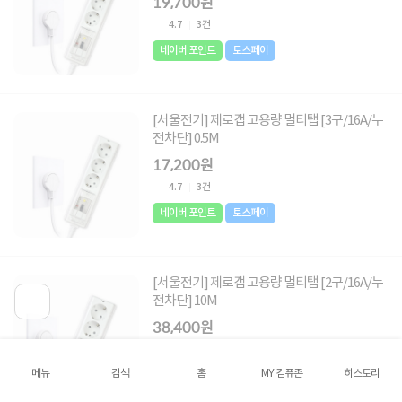
19,700원
4.7
3건
네이버 포인트
토스페이
[서울전기] 제로갭 고용량 멀티탭 [3구/16A/누
전차단] 0.5M
17,200원
4.7
3건
네이버 포인트
토스페이
[서울전기] 제로갭 고용량 멀티탭 [2구/16A/누
전차단] 10M
38,400원
5
5건
메뉴
검색
홈
MY 컴퓨존
히스토리
네이버 포인트
토스페이