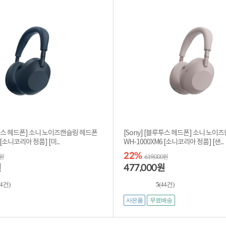
루투스 헤드폰] 소니 노이즈캔슬링 헤드폰
[Sony] [블루투스 헤드폰] 소니 노이
WH-1000XM6 [소니코리아 정품] [미...
WH-1000XM6 [소니코리아 정품] [샌...
22%
0원
619,000원
477,000
원
원
44건)
5
(44건)
사은품
무료배송