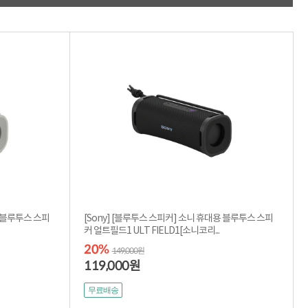
적립금 3% 페이백
시스코 스위칭허브
누적 금액 별
적립금 페이백!
Dell 구매왕
상품권 30만원
삼성모니터 여름맞이
특별 할인 이벤트
한단계 더 진화한
HAF II 500
AI 업무환경 완성
HP 워크스테이션
여름맞이 사은품
HP 프로데스크 4
모든 것을 하나로
HP올인원 단독특가
용 블루투스 스피
[Sony] [블루투스 스피커] 소니 휴대용 블루투스 스피
네트워크 자재
커 얼트필드1 ULT FIELD1[소니코리...
혜택 PACK
20%
149,000원
Dell 구매 찬스
119,000
원
프로 에센셜
무료배송