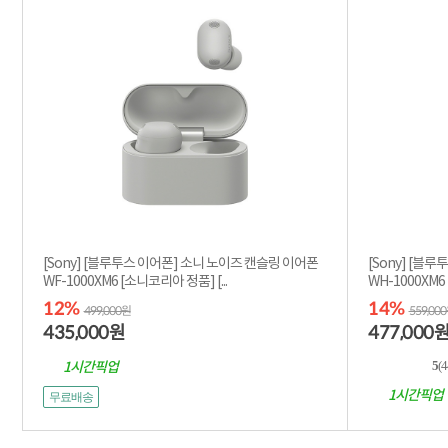
[Sony] [블루투스 이어폰] 소니 노이즈 캔슬링 이어폰
[Sony] [블
WF-1000XM6 [소니코리아 정품] [...
12%
14%
499,000원
559,00
435,000
477,000
원
5
(
1시간픽업
1시간픽업
무료배송