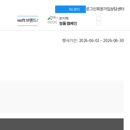
Dell 구매 찬스
Apple 기업전용관
로그인
회원가입
상담센터
I'm 코미
프로 에센셜
HP 브랜드스토어
타협 없는 게이밍
LG gram & 브랜드스토어
공식
HP OMEN
Microsoft 브랜드스토어
로지텍
AMD 브랜드스토어
정품 캠페인
Intel 브랜드스토어
행사기간 : 2026-06-01 ~ 2026-06-30
삼성 키보드&마우스
RAZER 브랜드스토어
10% 쿠폰 할인
Apple 기업전용관
케이블메이트 3분기
케이블 전설이 되다
야식까지 책임진다!
승리를 부르는 오멘
ASUS ROG
20주년 한정판
AMD로 시작하는
스마트 오피스환경
AI비즈니스 노트북
HP엘리트북/프로북
비즈니스 강자
HP 프로북 4
리뷰 Npay 증정
MSI 공유기