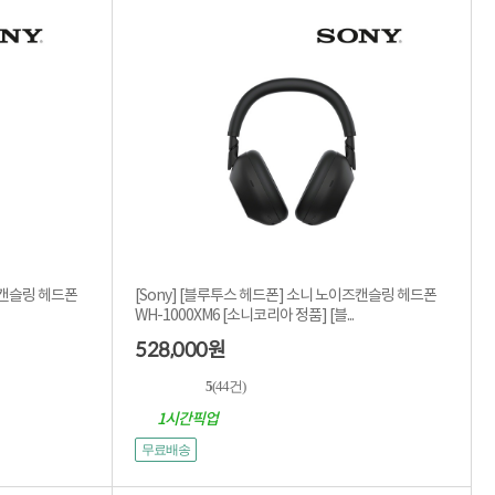
즈캔슬링 헤드폰
[Sony] [블루투스 헤드폰] 소니 노이즈캔슬링 헤드폰
WH-1000XM6 [소니코리아 정품] [블...
528,000
원
5
(44건)
1시간픽업
무료배송