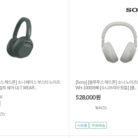
루투스 헤드폰] 소니 베이스 부스터 노이즈
[Sony] [블루투스 헤드폰] 소니 노이
 웨어 ULT WEAR ...
WH-1000XM6 [소니코리아 정품] [플...
528,000
0원
원
원
5
(44건)
2건)
사은품
무료배송