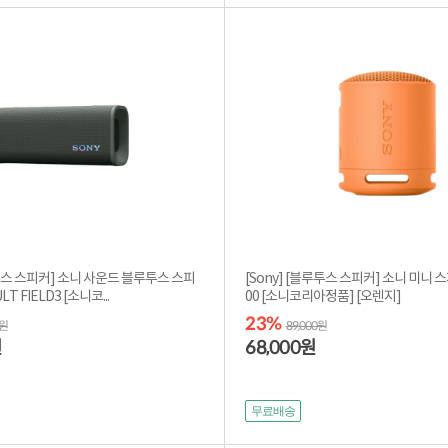
루투스 스피커] 소니 사운드 블루투스 스피
[Sony] [블루투스 스피커] 소니 미니 스
 얼트 필드3 ULT FIELD3 [소니코...
00 [소니코리아정품] [오렌지]
23%
0원
89,000원
68,000
원
원
무료배송