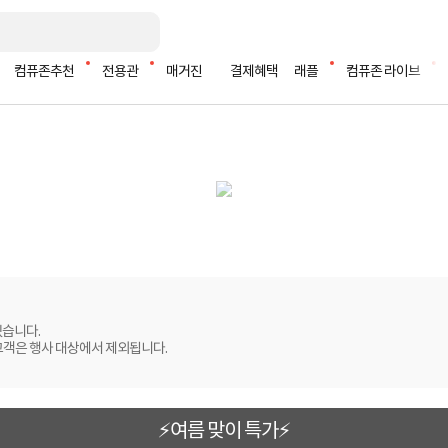
컴퓨존추천
전용관
매거진
결제혜택
래플
컴퓨존 라이브
있습니다.
고객은 행사 대상에서 제외됩니다.
⚡여름 맞이 특가⚡