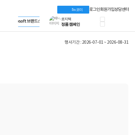
프로 에센셜
Apple 기업전용관
타협 없는 게이밍
HP 브랜드스토어
로그인
회원가입
상담센터
I'm 코미
HP OMEN
LG gram & 브랜드스토어
로지텍
Microsoft 브랜드스토어
공식
정품 캠페인
AMD 브랜드스토어
삼성 키보드&마우스
Intel 브랜드스토어
10% 쿠폰 할인
RAZER 브랜드스토어
행사기간 : 2026-07-01 ~ 2026-08-31
케이블메이트 3분기
Apple 기업전용관
케이블 전설이 되다
야식까지 책임진다!
승리를 부르는 오멘
ASUS ROG
20주년 한정판
AMD로 시작하는
스마트 오피스환경
AI비즈니스 노트북
HP엘리트북/프로북
비즈니스 강자
HP 프로북 4
리뷰 Npay 증정
MSI 공유기
적립금 3% 페이백
시스코 스위칭허브