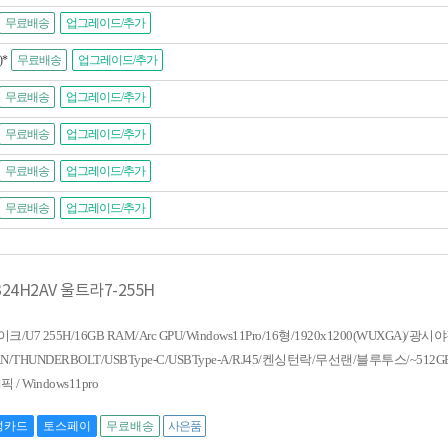
무료배송
업그레이드/추가
)*
무료배송
업그레이드/추가
무료배송
업그레이드/추가
무료배송
업그레이드/추가
무료배송
업그레이드/추가
무료배송
업그레이드/추가
6 B24H2AV 울트라7-255H
 255H/16GB RAM/Arc GPU/Windows11Pro/16형/1920x1200(WUXGA)/광시야
AN/THUNDERBOLT/USBType-C/USBType-A/RJ45/켄싱턴락/무선랜/블루투스/~512GB S
 / Windows11pro
성카드
토스페이
무료배송
사은품