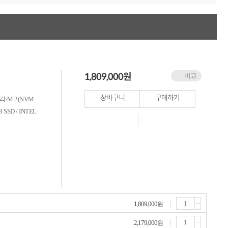
누적 금액 별
적립금 페이백!
Dell 구매왕
상품권 30만원
삼성모니터 여름맞이
특별 할인 이벤트
한단계 더 진화한
1,809,000
원
비교
HAF II 500
AI 업무환경 완성
HP 워크스테이션
장바구니
구매하기
각/M.2(NVM
여름맞이 사은품
SD / INTEL
HP 프로데스크 4
모든 것을 하나로
HP올인원 단독특가
네트워크 자재
혜택 PACK
Dell 구매 찬스
프로 에센셜
1,809,000
원
2,179,000
원