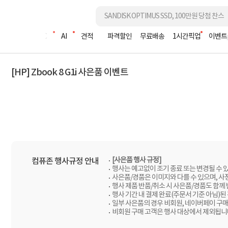
조립PC
AI
견적
파격할인
무료배송
1시간픽업
이벤트
[HP] Zbook 8 G1i 사은품 이벤트
[사은품 행사 규정]
컴퓨존 행사규정 안내
행사는 예고없이 조기 종료 또는 변경될 수 
사은품/경품은 이미지와 다를 수 있으며, 사
행사 제품 반품/취소 시 사은품/경품도 함께
행사 기간 내 결제 완료(주문서 기준 아님)된
일부 사은품의 경우 비회원, 네이버페이 구매
비회원 구매 고객은 행사 대상에서 제외됩니