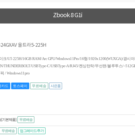
Zbook 8 G1i
6 B24GXAV 울트라5-225H
 225H/16GB RAM/Arc GPU/Windows11Pro/16형/1920x1200(WUXGA)/광시야
AN/THUNDERBOLT/USBType-C/USBType-A/RJ45/켄싱턴락/무선랜/블루투스/~512GB S
 / Windows11pro
성카드
토스페이
무료배송
사은품
Pro) [기본제품]
무료배송
무료배송
업그레이드/추가