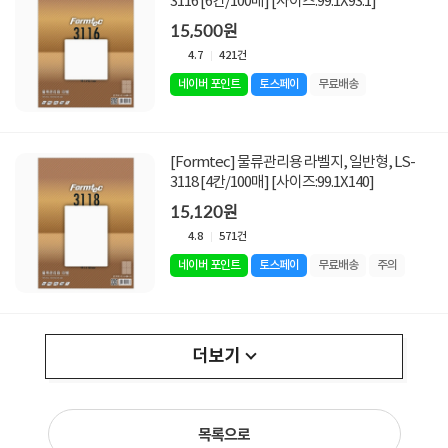
3116 [6칸/100매] [사이즈:99.1X93.1]
15,500원
4.7
421건
네이버 포인트
토스페이
무료배송
[Formtec] 물류관리용 라벨지, 일반형, LS-
3118 [4칸/100매] [사이즈:99.1X140]
15,120원
4.8
571건
네이버 포인트
토스페이
무료배송
주의
더보기
목록으로