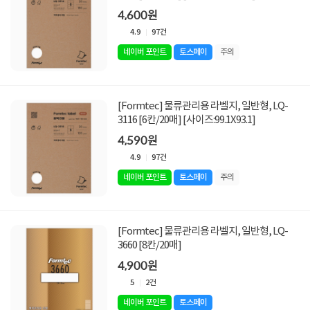
4,600원
4.9
97건
네이버 포인트
토스페이
주의
[Formtec] 물류관리용 라벨지, 일반형, LQ-
3116 [6칸/20매] [사이즈:99.1X93.1]
4,590원
4.9
97건
네이버 포인트
토스페이
주의
[Formtec] 물류관리용 라벨지, 일반형, LQ-
3660 [8칸/20매]
4,900원
5
2건
네이버 포인트
토스페이