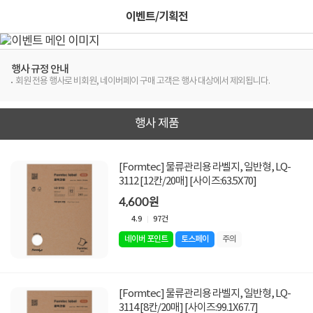
이벤트/기획전
행사 규정 안내
회원 전용 행사로 비회원, 네이버페이 구매 고객은 행사 대상에서 제외됩니다.
행사 제품
[Formtec] 물류관리용 라벨지, 일반형, LQ-
3112 [12칸/20매] [사이즈:63.5X70]
4,600원
4.9
97건
네이버 포인트
토스페이
주의
[Formtec] 물류관리용 라벨지, 일반형, LQ-
3114 [8칸/20매] [사이즈:99.1X67.7]