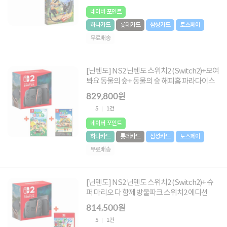
네이버 포인트
하나카드
롯데카드
삼성카드
토스페이
무료배송
[닌텐도] NS2 닌텐도 스위치2 (Switch2)+모여
봐요 동물의 숲+ 동물의 숲 해피홈 파라다이스
829,800원
5
1건
네이버 포인트
하나카드
롯데카드
삼성카드
토스페이
무료배송
[닌텐도] NS2 닌텐도 스위치2 (Switch2)+ 슈
퍼 마리오 다 함께 방울파크 스위치2 에디션
814,500원
5
1건