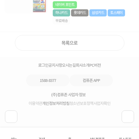
네이버 포인트
하나카드
롯데카드
삼성카드
토스페이
무료배송
목록으로
로그인
공지사항
오시는길
회사소개
PC버전
1588-8377
컴퓨존 APP
(주)컴퓨존 사업자 정보
이용약관
개인정보처리방침
청소년보호정책
사업자확인