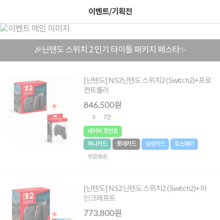
이벤트/기획전
🎉닌텐도 스위치 2 인기 타이틀 패키지 페스타✨
[닌텐도] NS2닌텐도 스위치2 (Switch2)+프로
컨트롤러
846,500원
5
7건
네이버 포인트
하나카드
롯데카드
삼성카드
토스페이
무료배송
[닌텐도] NS2 닌텐도 스위치2 (Switch2)+ 마
인크래프트
773,800원