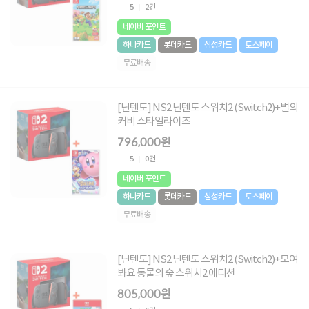
5
2건
네이버 포인트
하나카드
롯데카드
삼성카드
토스페이
무료배송
[닌텐도] NS2 닌텐도 스위치2 (Switch2)+별의
커비 스타얼라이즈
796,000원
5
0건
네이버 포인트
하나카드
롯데카드
삼성카드
토스페이
무료배송
[닌텐도] NS2 닌텐도 스위치2 (Switch2)+모여
봐요 동물의 숲 스위치2 에디션
805,000원