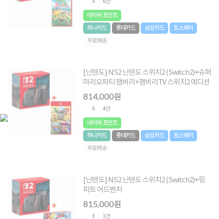
5
6건
네이버 포인트
하나카드
롯데카드
삼성카드
토스페이
무료배송
[닌텐도] NS2 닌텐도 스위치2 (Switch2)+슈퍼
마리오파티 잼버리+잼버리TV 스위치2 에디션
814,000원
5
4건
네이버 포인트
하나카드
롯데카드
삼성카드
토스페이
무료배송
[닌텐도] NS2 닌텐도 스위치2 (Switch2)+링
피트 어드벤처
815,000원
3
1건