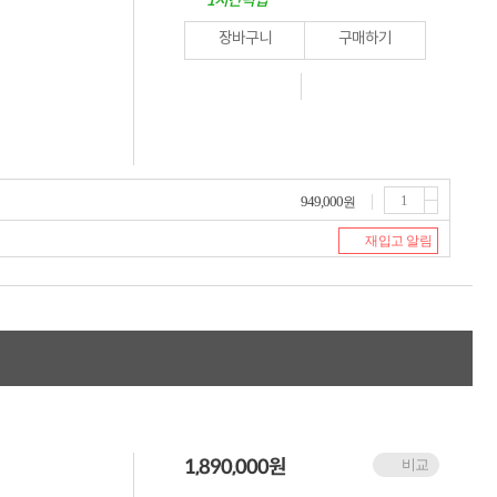
1시간픽업
누적 금액 별
적립금 페이백!
장바구니
구매하기
Dell 구매왕
상품권 30만원
삼성모니터 여름맞이
특별 할인 이벤트
한단계 더 진화한
HAF II 500
AI 업무환경 완성
949,000
원
HP 워크스테이션
여름맞이 사은품
재입고 알림
HP 프로데스크 4
모든 것을 하나로
HP올인원 단독특가
네트워크 자재
혜택 PACK
Dell 구매 찬스
프로 에센셜
1,890,000
원
비교