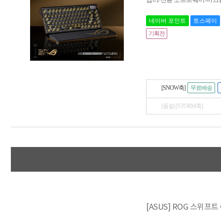
네이버 포인트
토스페이
기획전
[SNOW축]
무료배송
(품절) [STORM축]
[ASUS] ROG 스위프트