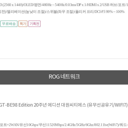
(2560 x 1440)/OLED/평면/480Hz ~ 540Hz/0.03ms/DP x 1/HDMI x 2/USB 허브/포트/10
전)/엘리베이션(높낮이 조절)/스위블(좌우 조절)/플리커 프리/DCI-P3 99% ~ 100%
무료배송
특가
기획전
ROG 네트워크
re GT-BE98 Edition 20주년 에디션 대원씨티에스 (유무선공유기/WIFI7
AN/유선10Gbps/무선11520Mbps/2.4GHz/5GHz/6Ghz/802.11be(WiFi7)/쿼