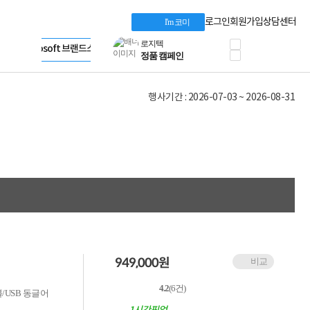
프로 에센셜
Apple 기업전용관
타협 없는 게이밍
HP 브랜드스토어
로그인
회원가입
상담센터
I'm 코미
HP OMEN
LG gram & 브랜드스토어
로지텍
Microsoft 브랜드스토어
공식
정품 캠페인
AMD 브랜드스토어
삼성 키보드&마우스
Intel 브랜드스토어
10% 쿠폰 할인
RAZER 브랜드스토어
행사기간 : 2026-07-03 ~ 2026-08-31
케이블메이트 3분기
Apple 기업전용관
케이블 전설이 되다
야식까지 책임진다!
승리를 부르는 오멘
ASUS ROG
20주년 한정판
AMD로 시작하는
스마트 오피스환경
AI비즈니스 노트북
HP엘리트북/프로북
비즈니스 강자
HP 프로북 4
949,000
원
비교
리뷰 Npay 증정
MSI 공유기
4.2
(6건)
적립금 3% 페이백
/USB 동글어
시스코 스위칭허브