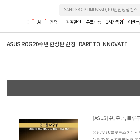
조립PC
AI
견적
파격할인
무료배송
1시간픽업
이벤트
ASUS ROG 20주년 한정판 런칭 : DARE TO INNOVATE
[ASUS] 유, 무선, 
유선/무선/블루투스 기계식키보
댑터/전용 소프트웨어/미끄