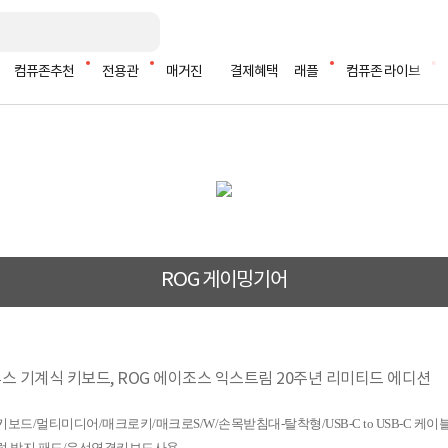
컴퓨존추천
전용관
매거진
결제혜택
래플
컴퓨존 라이브
ROG 게이밍기어
블루투스 기계식 키보드, ROG 에이조스 익스트림 20주년 리미티드 에디션
드/멀티미디어/매크로키/매크로S/W/손목받침대-탈착형/USB-C to USB-C 케이블
럼 방지 패드/유선연결키보드사용