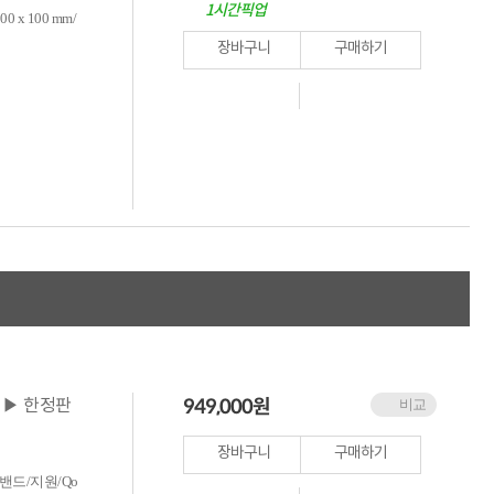
1시간픽업
0 x 100 mm/
장바구니
구매하기
949,000
원
) ▶ 한정판
비교
장바구니
구매하기
드-밴드/지원/Qo