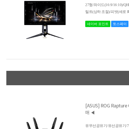
27형/와이드(16:9/16:10)/QHD 
틸트(상하 조절)/피벗(세로 회
네이버 포인트
토스페이
[ASUS] ROG Raptu
매 ◀
유무선공유기/유선공유기/7포트+2W