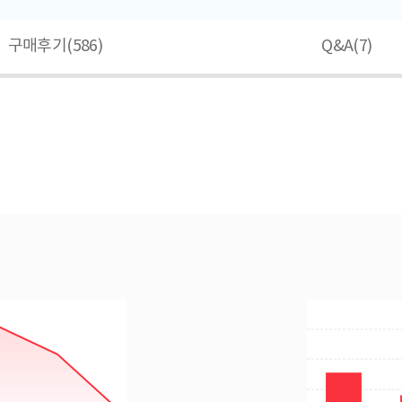
구매후기(
586
)
Q&A(
7
)