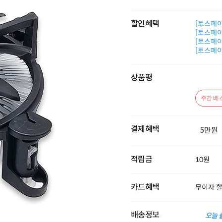
할인혜택
[토스페이 
[토스페이 
[토스페이 
[토스페이 
상품평
주간 베
결제혜택
5만원
적립금
10원
카드혜택
무이자 
배송정보
오늘 