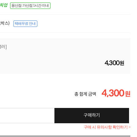
간픽업
용산점·가산점 1시간 이내
(1박스)
택배무료 안내
쿨러]
4,300
원
4,300
원
총 합계 금액
구매하기
구매 시 유의사항 확인하기 >