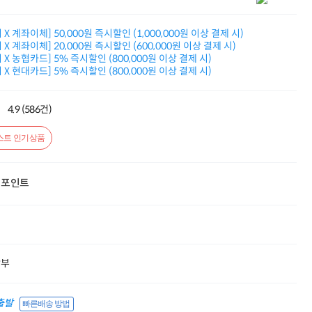
적립금 3% 페이백
시스코 스위칭허브
X 계좌이체] 50,000원 즉시할인 (1,000,000원 이상 결제 시)
누적 금액 별
X 계좌이체] 20,000원 즉시할인 (600,000원 이상 결제 시)
적립금 페이백!
X 농협카드] 5% 즉시할인 (800,000원 이상 결제 시)
Dell 구매왕
X 현대카드] 5% 즉시할인 (800,000원 이상 결제 시)
상품권 30만원
삼성모니터 여름맞이
특별 할인 이벤트
4.9 (586건)
한단계 더 진화한
HAF II 500
스트 인기상품
AI 업무환경 완성
HP 워크스테이션
비보북399,000
포인트
ASUS 단독초특가
AMD 탑재
게이밍 노트북
여름맞이 사은품
HP 프로데스크 4
Dell 구매 찬스
할부
프로 에센셜
출발
빠른배송 방법