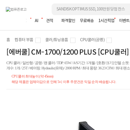
조립PC
AI
견적
파격할인
무료배송
1시간픽업
이벤트
홈
컴퓨터 부품
쿨러/튜닝용품
CPU쿨러(공랭)
[에버쿨] CM-1700/1200 PLUS [CPU쿨러]
CPU 쿨러 / 일반형 / 공랭 / 팬 쿨러 / TDP: 65W / A/S기간: 1개월 / [호환/크기] 인텔 소켓: LGA
개수: 1개 / 25T / 베어링: Hydraulic(유체) / 2000 RPM / 최대 풍량: 36.23 CFM / 최대 팬소음
CPU쿨러 최대높이 (약 45mm)
해당 제품은 업체마감으로 인해 5시 이후 주문건은 익일 순차 배송됩니다.