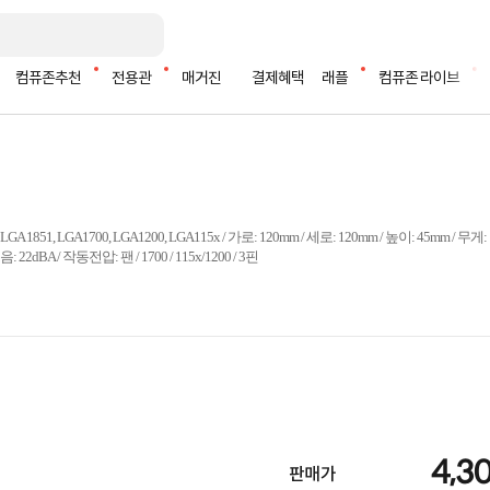
컴퓨존추천
전용관
매거진
결제혜택
래플
컴퓨존 라이브
 1851, LGA1700, LGA1200, LGA115x / 가로: 120mm / 세로: 120mm / 높이: 45mm / 무게:
: 22dBA / 작동전압: 팬 / 1700 / 115x/1200 / 3핀
4,3
판매가