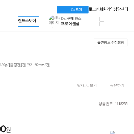
HP 프로데스크 4
Dell 구매 찬스
Apple 기업전용관
로그인
회원가입
상담센터
I'm 코미
프로 에센셜
HP 브랜드스토어
타협 없는 게이밍
LG gram & 브랜드스토어
공식
HP OMEN
Microsoft 브랜드스토어
로지텍
AMD 브랜드스토어
정품 캠페인
Intel 브랜드스토어
틀린정보 수정요청
삼성 키보드&마우스
RAZER 브랜드스토어
10% 쿠폰 할인
Apple 기업전용관
케이블메이트 3분기
케이블 전설이 되다
 180g / [쿨링팬] 팬 크기: 92mm / 팬
야식까지 책임진다!
승리를 부르는 오멘
ASUS ROG
20주년 한정판
탑재PC 보기
공유하기
AMD로 시작하는
스마트 오피스환경
AI비즈니스 노트북
상품번호 : 1118255
HP엘리트북/프로북
비즈니스 강자
HP 프로북 4
00
리뷰 Npay 증정
원
MSI 공유기