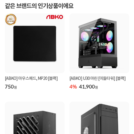
같은 브랜드의 인기상품이에요
[ABKO] 마우스패드, MP20 [블랙]
[ABKO] U30 마린 [미들타워] [블랙]
750
4%
41,900
원
원