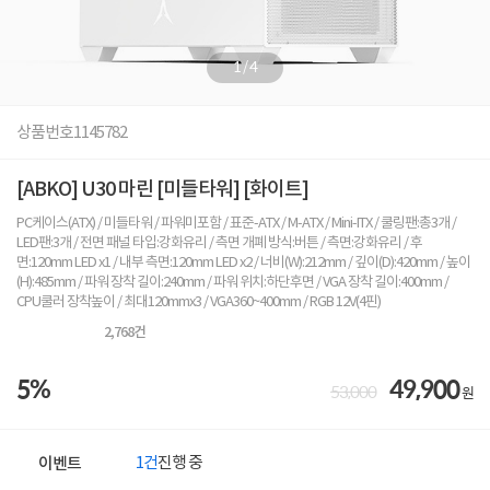
1
/
4
상품번호
1145782
[ABKO] U30 마린 [미들타워] [화이트]
PC케이스(ATX) / 미들타워 / 파워미포함 / 표준-ATX / M-ATX / Mini-ITX / 쿨링팬:총3개 /
LED팬:3개 / 전면 패널 타입:강화유리 / 측면 개폐 방식:버튼 / 측면:강화유리 / 후
면:120mm LED x1 / 내부 측면:120mm LED x2 / 너비(W):212mm / 깊이(D):420mm / 높이
(H):485mm / 파워 장착 길이:240mm / 파워 위치:하단후면 / VGA 장착 길이:400mm /
CPU쿨러 장착높이 / 최대120mmx3 / VGA360~400mm / RGB 12V(4핀)
2,768
건
5%
49,900
53,000
원
1건
진행 중
이벤트