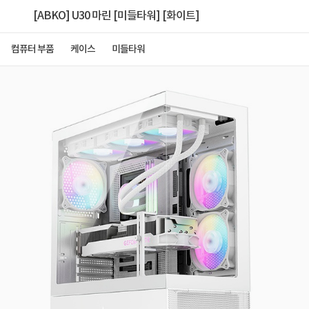
[ABKO] U30 마린 [미들타워] [화이트]
컴퓨터 부품
케이스
미들타워