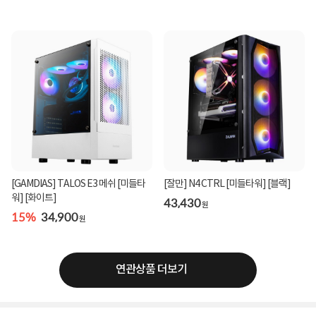
[GAMDIAS] TALOS E3 메쉬 [미들타
[잘만] N4 CTRL [미들타워] [블랙]
워] [화이트]
43,430
원
15%
34,900
원
연관상품 더보기