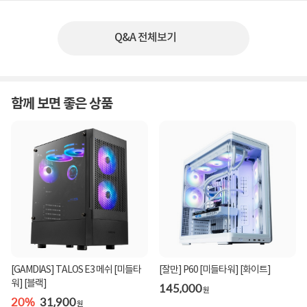
Q&A 전체보기
함께 보면 좋은 상품
[GAMDIAS] TALOS E3 메쉬 [미들타
[잘만] P60 [미들타워] [화이트]
워] [블랙]
145,000
원
20%
31,900
원