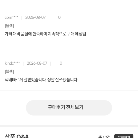
com****
2026-08-07
0
[블랙]
가격 대비 품질에 만족하며 지속적으로 구매 예정임
kindc****
2026-08-07
0
[블랙]
택배빠르게 잘받았습니다. 정말 잘쓰겠씁니다.
구매후기 전체보기
상품 Q&A
총 17건
문의하기