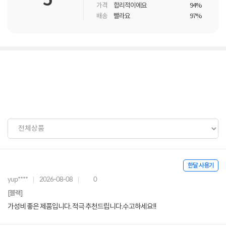
5
가격
합리적이에요
94%
배송
빨라요
97%
한달 사용기
yup****
2026-08-08
0
[블랙]
가성비 좋은 제품입니다. 적극 추천드립니다.수고하세요!!