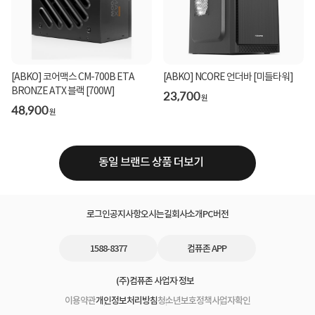
[ABKO] 코어맥스 CM-700B ETA
[ABKO] NCORE 언더바 [미들타워]
BRONZE ATX 블랙 [700W]
23,700
원
48,900
원
동일 브랜드 상품 더보기
로그인
공지사항
오시는길
회사소개
PC버전
1588-8377
컴퓨존 APP
(주)컴퓨존 사업자 정보
이용약관
개인정보처리방침
청소년보호정책
사업자확인