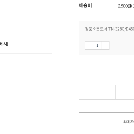
배송비
2,500원
정품소분토너 TN-328C/D450 파
매 시)
최대 3