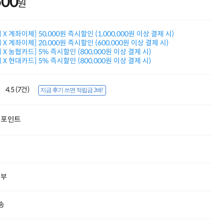
500
원
적립금 3% 페이백
시스코 스위칭허브
누적 금액 별
X 계좌이체] 50,000원 즉시할인 (1,000,000원 이상 결제 시)
적립금 페이백!
X 계좌이체] 20,000원 즉시할인 (600,000원 이상 결제 시)
Dell 구매왕
X 농협카드] 5% 즉시할인 (800,000원 이상 결제 시)
상품권 30만원
X 현대카드] 5% 즉시할인 (800,000원 이상 결제 시)
삼성모니터 여름맞이
특별 할인 이벤트
한단계 더 진화한
4.5 (7건)
지금 후기 쓰면 적립금 2배!
HAF II 500
AI 업무환경 완성
HP 워크스테이션
포인트
여름맞이 사은품
HP 프로데스크 4
모든 것을 하나로
HP올인원 단독특가
네트워크 자재
혜택 PACK
할부
Dell 구매 찬스
프로 에센셜
송