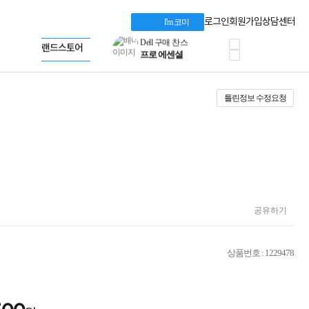
혜택 PACK
Dell 구매 찬스
Apple 기업전용관
로그인
회원가입
상담센터
I'm 코미
프로 에센셜
HP 브랜드스토어
타협 없는 게이밍
LG gram & 브랜드스토어
공식
HP OMEN
Microsoft 브랜드스토어
로지텍
AMD 브랜드스토어
정품 캠페인
Intel 브랜드스토어
틀린정보 수정요청
삼성 키보드&마우스
RAZER 브랜드스토어
10% 쿠폰 할인
Apple 기업전용관
케이블메이트 3분기
케이블 전설이 되다
야식까지 책임진다!
승리를 부르는 오멘
ASUS ROG
20주년 한정판
AMD로 시작하는
공유하기
스마트 오피스환경
AI비즈니스 노트북
HP엘리트북/프로북
상품번호 : 1229478
비즈니스 강자
HP 프로북 4
리뷰 Npay 증정
MSI 공유기