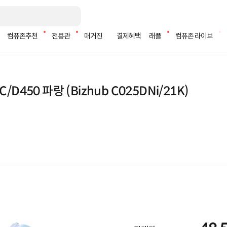
컴퓨존추천
전용관
매거진
결제혜택
래플
컴퓨존 라이브
450 파랑 (Bizhub C025DNi/21K)