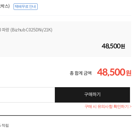
(1박스)
택배무료 안내
랑 (Bizhub C025DNi/21K)
48,500
원
48,500
원
총 합계 금액
구매하기
구매 시 유의사항 확인하기 >
% 적립