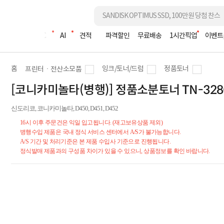
조립PC
AI
견적
파격할인
무료배송
1시간픽업
이벤트
홈
잉크/토너/드럼
정품토너
프린터ㆍ전산소모품
[코니카미놀타(병행)] 정품소분토너 TN-328C/D
신도리코, 코니카미놀타, D450, D451, D452
16시 이후 주문건은 익일 입고됩니다. (재고보유상품 제외)
병행수입 제품은 국내 정식 서비스 센터에서 A/S가 불가능합니다.
A/S 기간 및 처리기준은 본 제품 수입사 기준으로 진행됩니다.
정식발매 제품과의 구성품 차이가 있을 수 있으니, 상품정보를 확인 바랍니다.