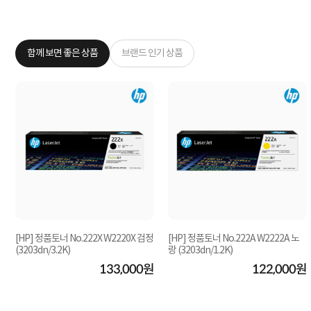
함께 보면 좋은 상품
브랜드 인기 상품
X
[HP] 정품토너 No.222X W2220X 검정
[HP] 정품토너 No.222A W2222A 노
(3203dn/3.2K)
랑 (3203dn/1.2K)
원
133,000원
122,000원