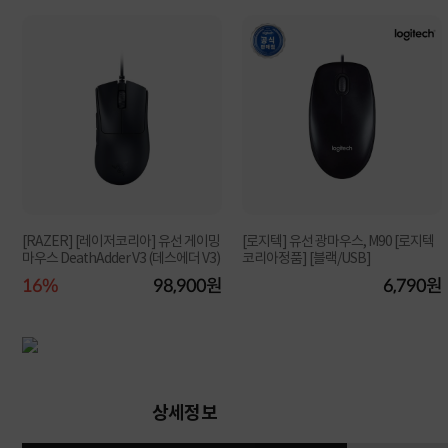
[RAZER] [레이저코리아] 유선 게이밍
[로지텍] 유선 광마우스, M90 [로지텍
마우스 DeathAdder V3 (데스에더 V3)
코리아정품] [블랙/USB]
원
16%
98,900원
6,790원
상세정보