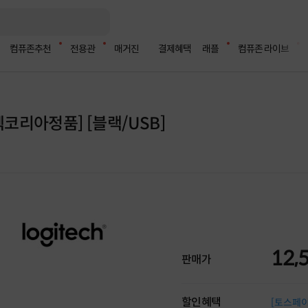
컴퓨존추천
전용관
매거진
결제혜택
래플
컴퓨존 라이브
텍코리아정품] [블랙/USB]
12,
판매가
할인혜택
[토스페이 