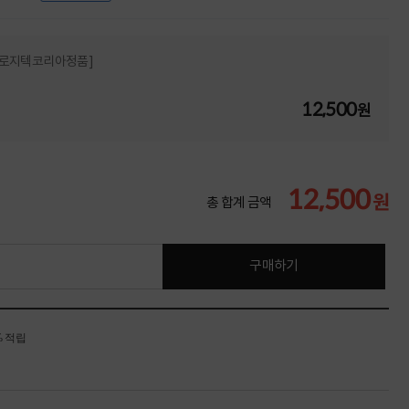
 [로지텍코리아정품]
12,500
원
12,500
원
총 합계 금액
구매하기
% 적립