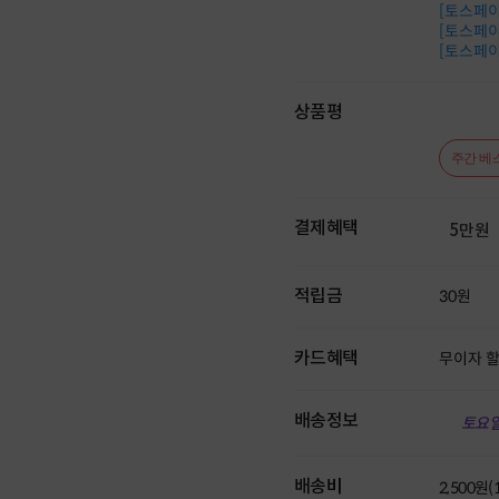
[토스페이 
[토스페이 
[토스페이 
상품평
주간 베
결제혜택
5만원
적립금
30원
카드혜택
무이자 
배송정보
토요일
배송비
2,500원