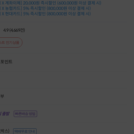
X 계좌이체] 20,000원 즉시할인 (600,000원 이상 결제 시)
적립금 3% 페이백
X 농협카드] 5% 즉시할인 (800,000원 이상 결제 시)
시스코 스위칭허브
X 현대카드] 5% 즉시할인 (800,000원 이상 결제 시)
누적 금액 별
적립금 페이백!
Dell 구매왕
4.9 (4,669건)
상품권 30만원
삼성모니터 여름맞이
스트 인기상품
특별 할인 이벤트
한단계 더 진화한
HAF II 500
포인트
AI 업무환경 완성
HP 워크스테이션
여름맞이 사은품
HP 프로데스크 4
모든 것을 하나로
HP올인원 단독특가
할부
네트워크 자재
혜택 PACK
Dell 구매 찬스
 출발
빠른배송 방법
프로 에센셜
(1박스)
택배무료 안내