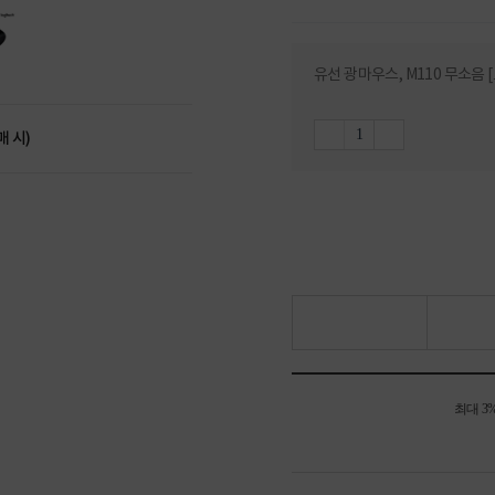
유선 광마우스, M110 무소음
매 시)
최대 3