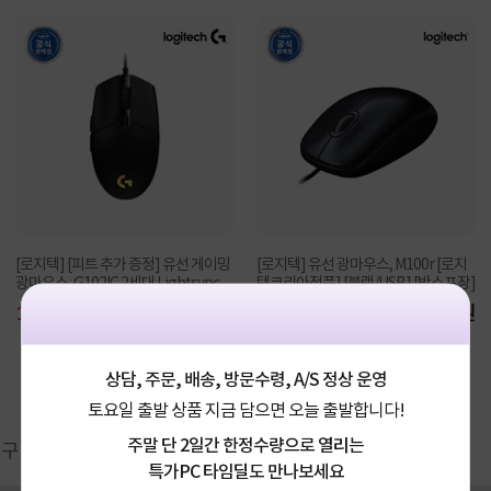
[로지텍] [피트 추가 증정] 유선 게이밍
[로지텍] 유선 광마우스, M100r [로지
광마우스, G102IC 2세대 Lightsync
텍코리아정품] [블랙/USB] [박스포장]
[로지텍코...
10%
21,950원
9,800원
상담, 주문, 배송, 방문수령, A/S 정상 운영
토요일 출발 상품 지금 담으면 오늘 출발합니다!
주말 단 2일간 한정수량으로 열리는
구매후기(
4,669
)
Q&A(
10
)
특가PC 타임딜도 만나보세요