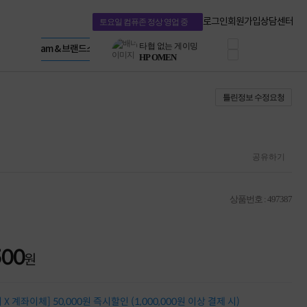
혜택 PACK
Dell 구매 찬스
Apple 기업전용관
로그인
회원가입
상담센터
토요일 컴퓨존 정상 영업 중
프로 에센셜
HP 브랜드스토어
타협 없는 게이밍
LG gram & 브랜드스토어
공식
HP OMEN
Microsoft 브랜드스토어
로지텍
AMD 브랜드스토어
정품 캠페인
Intel 브랜드스토어
틀린정보 수정요청
삼성 키보드&마우스
RAZER 브랜드스토어
10% 쿠폰 할인
Apple 기업전용관
케이블메이트 3분기
케이블 전설이 되다
야식까지 책임진다!
공유하기
승리를 부르는 오멘
ASUS ROG
20주년 한정판
상품번호 : 497387
AMD로 시작하는
스마트 오피스환경
AI비즈니스 노트북
HP엘리트북/프로북
500
원
비즈니스 강자
HP 프로북 4
리뷰 Npay 증정
X 계좌이체] 50,000원 즉시할인 (1,000,000원 이상 결제 시)
MSI 공유기