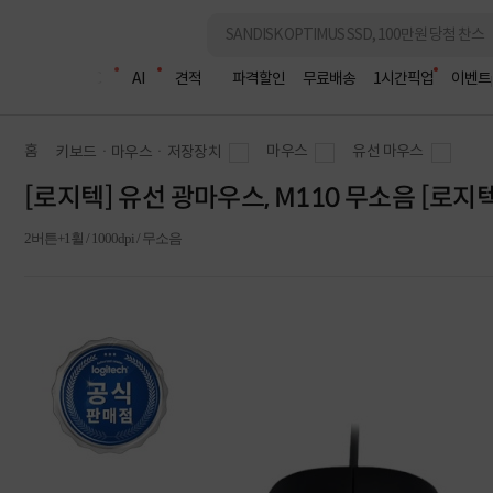
조립PC
AI
견적
파격할인
무료배송
1시간픽업
이벤트
홈
마우스
유선 마우스
키보드ㆍ마우스ㆍ저장장치
[로지텍] 유선 광마우스, M110 무소음 [로지
2버튼+1휠 / 1000dpi / 무소음