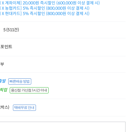
X 계좌이체] 20,000원 즉시할인 (600,000원 이상 결제 시)
적립금 3% 페이백
X 농협카드] 5% 즉시할인 (800,000원 이상 결제 시)
시스코 스위칭허브
X 현대카드] 5% 즉시할인 (800,000원 이상 결제 시)
누적 금액 별
적립금 페이백!
Dell 구매왕
5 (511건)
상품권 30만원
삼성모니터 여름맞이
특별 할인 이벤트
포인트
한단계 더 진화한
HAF II 500
AI 업무환경 완성
할부
HP 워크스테이션
여름맞이 사은품
HP 프로데스크 4
출발
빠른배송 방법
모든 것을 하나로
간픽업
용산점·가산점 1시간 이내
HP올인원 단독특가
네트워크 자재
혜택 PACK
(1박스)
택배무료 안내
Dell 구매 찬스
프로 에센셜