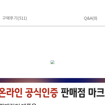
구매후기(
511
)
Q&A(
0
)