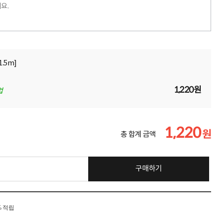
요.
1.5m]
1,220원
업
1,220
원
총 합계 금액
구매하기
% 적립