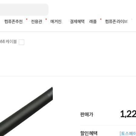
컴퓨존추천
전용관
매거진
결제혜택
래플
컴퓨존 라이브
DMI 케이블
1,2
판매가
할인혜택
[토스페이 