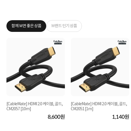
함께 보면 좋은 상품
브랜드 인기 상품
[CableMate] HDMI 2.0 케이블, 골드,
[CableMate] HDMI 2.0 케이블, 골드,
CM2057 [10m]
CM2051 [1m]
원
8,600원
1,140원