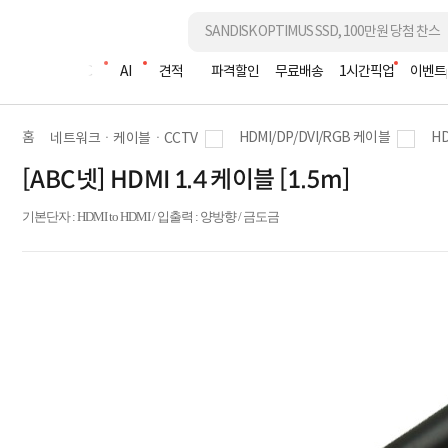
조립PC
AI
견적
파격할인
무료배송
1시간픽업
이벤트
홈
HDMI/DP/DVI/RGB 케이블
H
네트워크ㆍ케이블ㆍCCTV
[ABC넷] HDMI 1.4 케이블 [1.5m]
기본단자 : HDMI to HDMI / 입출력 : 양방향 / 금도금