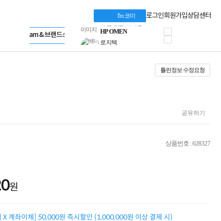
혜택 PACK
Dell 구매 찬스
Apple 기업전용관
로그인
회원가입
상담센터
I'm 코미
프로 에센셜
HP 브랜드스토어
타협 없는 게이밍
LG gram & 브랜드스토어
공식
HP OMEN
Microsoft 브랜드스토어
로지텍
AMD 브랜드스토어
정품 캠페인
Intel 브랜드스토어
틀린정보 수정요청
삼성 키보드&마우스
RAZER 브랜드스토어
10% 쿠폰 할인
Apple 기업전용관
케이블메이트 3분기
케이블 전설이 되다
야식까지 책임진다!
공유하기
승리를 부르는 오멘
ASUS ROG
20주년 한정판
상품번호 : 628327
AMD로 시작하는
스마트 오피스환경
AI비즈니스 노트북
HP엘리트북/프로북
20
원
비즈니스 강자
HP 프로북 4
리뷰 Npay 증정
X 계좌이체] 50,000원 즉시할인 (1,000,000원 이상 결제 시)
MSI 공유기