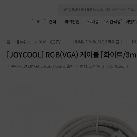
조립PC
AI
견적
파격할인
무료배송
1시간픽업
이벤트
홈
HDMI/DP/DVI/RGB 케이블
R
네트워크ㆍ케이블ㆍCCTV
[JOYCOOL] RGB(VGA) 케이블 [화이트/3m
기본단자 : RGB(VGA) to RGB(VGA) / 입출력 : 양방향 / 코어수 : 3+4 / 노이즈필터