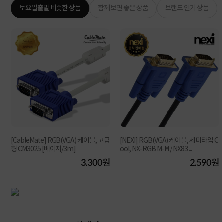
토요일출발 비슷한 상품
함께 보면 좋은 상품
브랜드 인기 상품
[CableMate] RGB(VGA) 케이블, 고급
[NEXI] RGB(VGA) 케이블, 세미타입 C
형 CM3025 [베이지/3m]
ool, NX-RGB M-M / NX83 ...
원
3,300원
2,590원