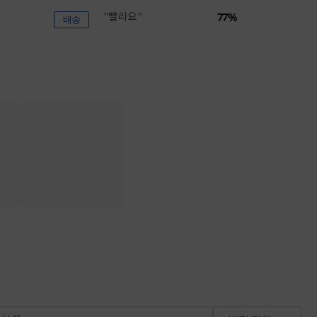
"빨라요"
77%
배송