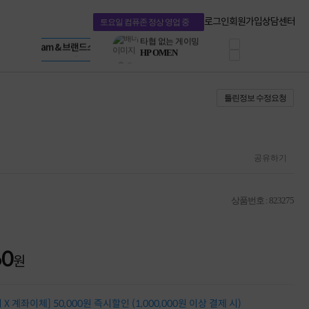
혜택 PACK
Dell 구매 찬스
Apple 기업전용관
로그인
회원가입
상담센터
토요일 컴퓨존 정상 영업 중
프로 에센셜
HP 브랜드스토어
타협 없는 게이밍
LG gram & 브랜드스토어
공식
HP OMEN
Microsoft 브랜드스토어
로지텍
AMD 브랜드스토어
정품 캠페인
Intel 브랜드스토어
틀린정보 수정요청
삼성 키보드&마우스
RAZER 브랜드스토어
10% 쿠폰 할인
Apple 기업전용관
케이블메이트 3분기
케이블 전설이 되다
야식까지 책임진다!
공유하기
승리를 부르는 오멘
ASUS ROG
20주년 한정판
상품번호 : 823275
AMD로 시작하는
스마트 오피스환경
AI비즈니스 노트북
HP엘리트북/프로북
60
원
비즈니스 강자
HP 프로북 4
리뷰 Npay 증정
X 계좌이체] 50,000원 즉시할인 (1,000,000원 이상 결제 시)
MSI 공유기