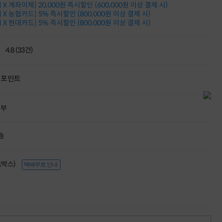
X 계좌이체] 20,000원 즉시할인 (600,000원 이상 결제 시)
적립금 3% 페이백
X 농협카드] 5% 즉시할인 (800,000원 이상 결제 시)
시스코 스위칭허브
X 현대카드] 5% 즉시할인 (800,000원 이상 결제 시)
누적 금액 별
적립금 페이백!
Dell 구매왕
4.8 (33건)
상품권 30만원
삼성모니터 여름맞이
특별 할인 이벤트
포인트
한단계 더 진화한
HAF II 500
AI 업무환경 완성
할부
HP 워크스테이션
여름맞이 사은품
HP 프로데스크 4
송
모든 것을 하나로
HP올인원 단독특가
(1박스)
택배무료 안내
네트워크 자재
혜택 PACK
Dell 구매 찬스
프로 에센셜