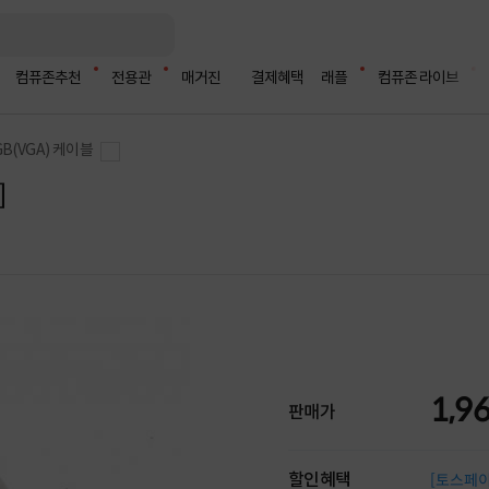
컴퓨존추천
전용관
매거진
결제혜택
래플
컴퓨존 라이브
GB(VGA) 케이블
]
1,9
판매가
할인혜택
[토스페이 