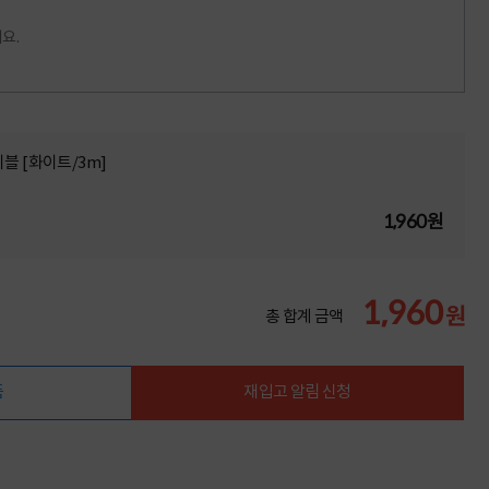
요.
케이블 [화이트/3m]
1,960원
1,960
원
총 합계 금액
품
재입고 알림 신청