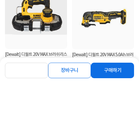
[Dewalt] 디월트 20V MAX 브러쉬리스
[Dewalt] 디월트 20V MAX 5.0Ah 브러
컴팩트 밴드쏘 DCS377...
쉬리스 멀티커터 DCS3...
15%
293,710
10%
460,000
장바구니
구매하기
원
원
연관상품 더보기
같은 브랜드의 인기상품이에요