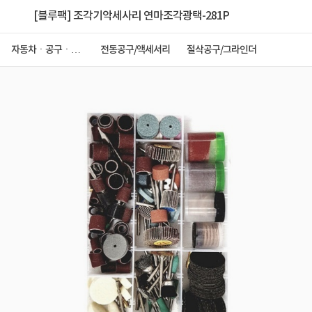
[블루팩] 조각기악세사리 연마조각광택-281P
자동차ㆍ공구ㆍ안
전동공구/액세서리
절삭공구/그라인더
전