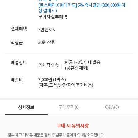
[토스페이 X 현대카드] 5% 즉시할인 (800,000원 이
상 결제 시)
무이자 할부혜택
결제혜택
5만원
5%
50원 적립
적립금
평균 1~2일이내 발송
배송정보
업체직배송
(공휴일 제외)
3,000원 (1박스)
배송비
(제주,도서/산간 지역 추가비용)
상세정보
구매후기(
0
)
Q&A(
0
)
구매 시 유의사항
일부 재고 미보유 제품은 결제 후 발주가 들어가 약 3일 소요됩니다.