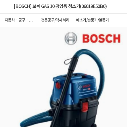
[BOSCH] 보쉬 GAS 10 공업용 청소기(06019E50B0)
자동차ㆍ공구ㆍ안
전동공구/액세서리
예초기/송풍기/열풍기
전