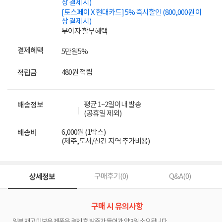
상 결제 시)
[토스페이 X 현대카드] 5% 즉시할인 (800,000원 이
상 결제 시)
무이자 할부혜택
결제혜택
5만원
5%
480원 적립
적립금
평균 1~2일이내 발송
배송정보
(공휴일 제외)
6,000원 (1박스)
배송비
(제주,도서/산간 지역 추가비용)
상세정보
구매후기(
0
)
Q&A(
0
)
구매 시 유의사항
일부 재고 미보유 제품은 결제 후 발주가 들어가 약 3일 소요됩니다.