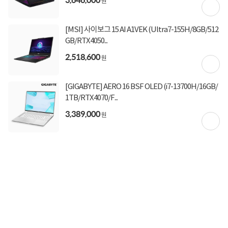
원
[MSI] 사이보그 15 AI A1VEK (Ultra7-155H/8GB/512
GB/RTX4050...
2,518,600
원
[GIGABYTE] AERO 16 BSF OLED (i7-13700H/16GB/
1TB/RTX4070/F...
3,389,000
원