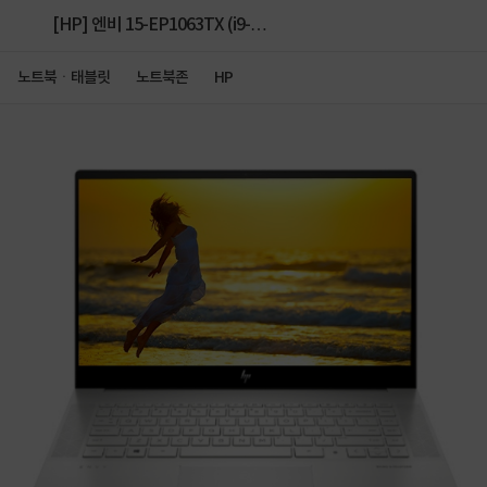
[HP] 엔비 15-EP1063TX (i9-
11900H/32GB/512GB/RTX3060/Win11Home)
노트북ㆍ태블릿
노트북존
HP
UHD 터치 [64GB RAM 교체(32GB*2)+2TB SSD 추
가]