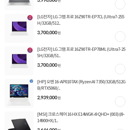
원
상세정보
구매후기(
11
)
Q&A(
0
)
[LG전자] LG 그램 프로 16Z90TR-EP7CL (Ultra7-255
H/32GB/512...
구매 시 유의사항
3,700,000
원
오후 4시 이후 주문건은 익일 입고됩니다.
업그레이드 상품은 주문 후 2~6시간이 소요되며 15시 이후 주문건은 익일 발송됩니다.
요청에 의한 새상품을 개봉하여 제작하는 상품으로 주문취소, 변심반품이 불가합니다.
[LG전자] LG 그램 프로 16Z90TR-EP78ML (Ultra7-25
장착된 부품은 해당 제조사에서 A/S 가능합니다 (예: 추가 SSD 불량 시 해당 SSD 제조
5H/32GB/51...
사)
3,700,000
기본제품과 추가 또는 교체되는 제품의 스펙 정보를 확인 후 주문 바랍니다.
원
[HP] 오멘 16-AP0107AX (Ryzen AI 7 350/32GB/512G
B/RTX5060/...
상세정보를
확대
해서 볼 수 있습니다.
2,939,000
원
[MSI] 크로스헤어 16 HX E14WGK-i9 QHD+ (003) (i9-
14900HX/1...
3,646,000