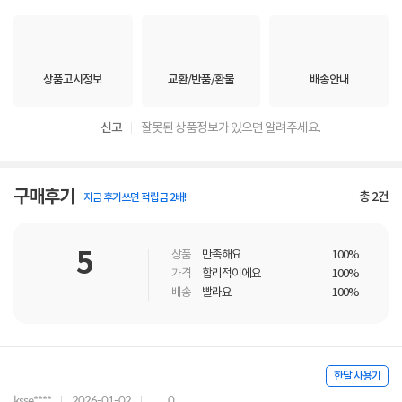
상품고시정보
교환/반품/환불
배송안내
신고
잘못된 상품정보가 있으면 알려주세요.
구매후기
총
2
건
지금 후기쓰면 적립금 2배!
5
상품
만족해요
100%
가격
합리적이에요
100%
배송
빨라요
100%
한달 사용기
ksse****
2026-01-02
0