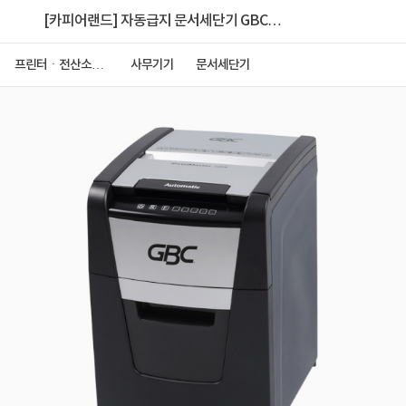
[카피어랜드] 자동급지 문서세단기 GBC
ShredMaster 100X [중형/34L/최대100매]
프린터ㆍ전산소모
사무기기
문서세단기
품