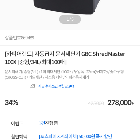
1
/
5
상품번호
869489
[카피어랜드] 자동급지 문서세단기 GBC ShredMaster
100X [중형/34L/최대100매]
문서파쇄기/ 중형(34L) / 1회 최대세단 : 100매 / 투입폭 : 22cm(A4이하) / 꽃가루형
(CROSS-CUT) / 카드세단 / 저소음 세단 / 역회전용지제거
2
건
지금 후기쓰면 적립금 2배!
34%
278,000
425,000
원
1건
진행 중
이벤트
[토스페이 X 계좌이체] 50,000원 즉시할인
할인혜택