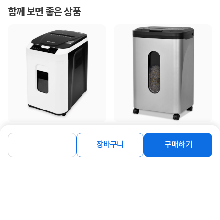
함께 보면 좋은 상품
[현대오피스] 자동급지 문서세단기
[현대오피스] 자동급지 대형 문서세단
PK-203AF [중형/32L/최...
기 30L PK-250AF
장바구니
구매하기
345,000
340,000
원
원