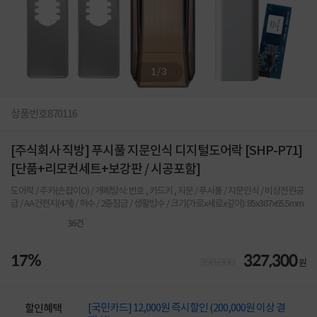
1
/
3
상품번호
870116
[주식회사 직방] 푸시풀 지문인식 디지털도어락 [SHP-P71]
[단품+리모컨세트+보강판 / 시공포함]
도어락 / 주키(손잡이O) / 개폐방식: 번호 , 카드키 , 지문 / 푸시풀 / 지문인식 / 비상전원공
급 / AA건전지(4개) / 허수 / 2중잠금 / 생활방수 / 크기(가로x세로x깊이): 85x387x65.5mm
36
건
17%
327,300
398,000
원
[국민카드] 12,000원 즉시할인 (200,000원 이상 결
할인혜택