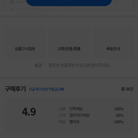
상품고시정보
교환/반품/환불
배송안내
신고
잘못된 상품정보가 있으면 알려주세요.
구매후기
총
36
건
지금 후기쓰면 적립금 2배!
4.9
상품
만족해요
100%
가격
합리적이에요
83%
배송
빨라요
100%