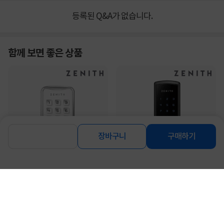
등록된 Q&A가 없습니다.
함께 보면 좋은 상품
장바구니
구매하기
[ZENITH] 락커키 (번호전용)/락카키/
[ZENITH] 제니스 무타공 디지털도어
사물함키 [Z50N] [화...
락 Z700N (단품) [셀프...
26,010
54,900
원
원