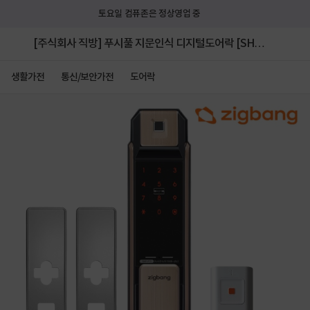
토요일 컴퓨존은 정상영업 중
[주식회사 직방] 푸시풀 지문인식 디지털도어락 [SHP-
P71] [단품+리모컨세트+보강판 / 시공포함]
생활가전
통신/보안가전
도어락