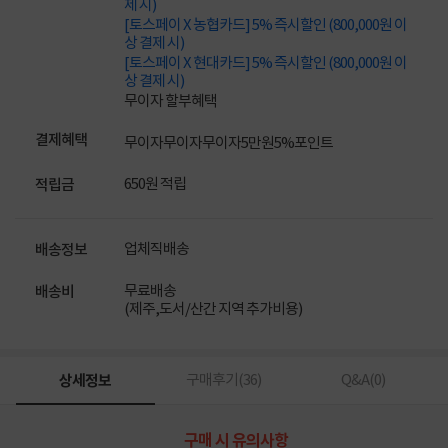
제 시)
[토스페이 X 농협카드] 5% 즉시할인 (800,000원 이
상 결제 시)
[토스페이 X 현대카드] 5% 즉시할인 (800,000원 이
상 결제 시)
무이자 할부혜택
결제혜택
무이자
무이자
무이자
5만원
5%
포인트
650원 적립
적립금
업체직배송
배송정보
무료배송
배송비
(제주,도서/산간 지역 추가비용)
상세정보
구매후기(
36
)
Q&A(
0
)
구매 시 유의사항